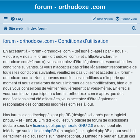
forum - orthodoxe .com
FAQ
Inscription
Connexion
R
Site web
Index forum
e
forum - orthodoxe .com - Conditions d’utilisation
c
h
En accédant à « forum - orthodoxe .com » (désigné ci-après par « nous »,
« notre », « nos », « forum - orthodoxe .com » et « http://www.forum-
e
orthodoxe.com/~forum »), vous acceptez d’être légalement responsable des
r
conditions suivantes. Si vous n’acceptez pas d’être légalement responsable de
toutes les conditions suivantes, veuillez ne pas utiliser et accéder à « forum -
c
orthodoxe .com ». Nous pouvons modifier ces conditions à n’importe quel
h
moment et nous essaierons de vous informer de ces modifications, bien que
nous vous conseillons de vérifier régulièrement par vous-même. En effet, si
e
vous continuez à participer à « forum - orthodoxe .com » après que des
r
modifications aient été effectuées, vous acceptez d’être légalement
responsable des conditions modifiées et mises à jour.
Nos forums sont développés par phpBB (désignés ci-après par « logiciel
phpBB » et « phpBB Limited ») qui est un logiciel de forum de discussions
déclaré sous la «
licence publique générale GNU 2.0
» et qui peut être
téléchargé sur
le site de phpBB
(en anglais). Le logiciel phpBB a pour seul but
de faciliter les discussions sur internet et phpBB Limited ne peut en aucun cas