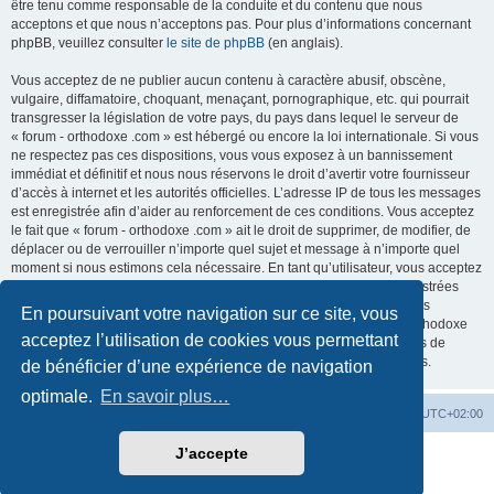
être tenu comme responsable de la conduite et du contenu que nous
acceptons et que nous n’acceptons pas. Pour plus d’informations concernant
phpBB, veuillez consulter
le site de phpBB
(en anglais).
Vous acceptez de ne publier aucun contenu à caractère abusif, obscène,
vulgaire, diffamatoire, choquant, menaçant, pornographique, etc. qui pourrait
transgresser la législation de votre pays, du pays dans lequel le serveur de
« forum - orthodoxe .com » est hébergé ou encore la loi internationale. Si vous
ne respectez pas ces dispositions, vous vous exposez à un bannissement
immédiat et définitif et nous nous réservons le droit d’avertir votre fournisseur
d’accès à internet et les autorités officielles. L’adresse IP de tous les messages
est enregistrée afin d’aider au renforcement de ces conditions. Vous acceptez
le fait que « forum - orthodoxe .com » ait le droit de supprimer, de modifier, de
déplacer ou de verrouiller n’importe quel sujet et message à n’importe quel
moment si nous estimons cela nécessaire. En tant qu’utilisateur, vous acceptez
que toutes les informations que vous avez renseignées soient enregistrées
dans notre base de données. Bien que ces informations ne seront pas
En poursuivant votre navigation sur ce site, vous
diffusées à une tierce partie sans votre consentement, ni « forum - orthodoxe
acceptez l’utilisation de cookies vous permettant
.com », ni phpBB, ne pourront être tenus comme responsables en cas de
tentative de piratage informatique visant à compromettre vos données.
de bénéficier d’une expérience de navigation
optimale.
En savoir plus…
Site web
Index forum
Fuseau horaire sur
UTC+02:00
J’accepte
Développé par
phpBB
® Forum Software © phpBB Limited
Traduction française officielle
©
Qiaeru
Confidentialité
|
Conditions