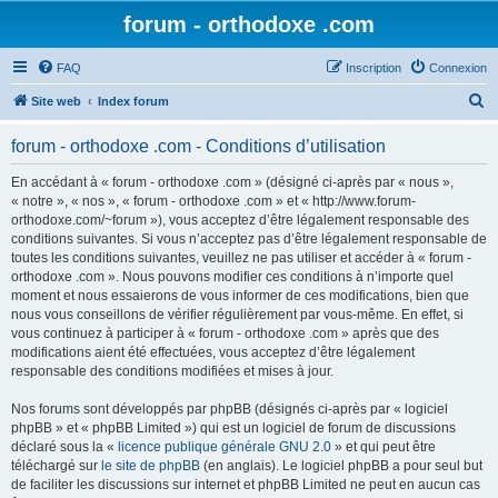
forum - orthodoxe .com
FAQ
Inscription
Connexion
R
Site web
Index forum
e
forum - orthodoxe .com - Conditions d’utilisation
c
h
En accédant à « forum - orthodoxe .com » (désigné ci-après par « nous »,
« notre », « nos », « forum - orthodoxe .com » et « http://www.forum-
e
orthodoxe.com/~forum »), vous acceptez d’être légalement responsable des
r
conditions suivantes. Si vous n’acceptez pas d’être légalement responsable de
toutes les conditions suivantes, veuillez ne pas utiliser et accéder à « forum -
c
orthodoxe .com ». Nous pouvons modifier ces conditions à n’importe quel
h
moment et nous essaierons de vous informer de ces modifications, bien que
nous vous conseillons de vérifier régulièrement par vous-même. En effet, si
e
vous continuez à participer à « forum - orthodoxe .com » après que des
r
modifications aient été effectuées, vous acceptez d’être légalement
responsable des conditions modifiées et mises à jour.
Nos forums sont développés par phpBB (désignés ci-après par « logiciel
phpBB » et « phpBB Limited ») qui est un logiciel de forum de discussions
déclaré sous la «
licence publique générale GNU 2.0
» et qui peut être
téléchargé sur
le site de phpBB
(en anglais). Le logiciel phpBB a pour seul but
de faciliter les discussions sur internet et phpBB Limited ne peut en aucun cas