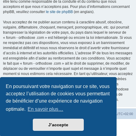
être tenu comme responsable de la conduite et du contenu que nous
acceptons et que nous n’acceptons pas. Pour plus d’informations concernant
phpBB, veuillez consulter
le site de phpBB
(en anglais).
Vous acceptez de ne publier aucun contenu à caractère abusif, obscène,
vulgaire, diffamatoire, choquant, menaçant, pornographique, etc. qui pourrait
transgresser la législation de votre pays, du pays dans lequel le serveur de
« forum - orthodoxe .com » est hébergé ou encore la loi internationale. Si vous
ne respectez pas ces dispositions, vous vous exposez à un bannissement
immédiat et définitif et nous nous réservons le droit d’avertir votre fournisseur
d’accès à internet et les autorités officielles. L’adresse IP de tous les messages
est enregistrée afin d’aider au renforcement de ces conditions. Vous acceptez
le fait que « forum - orthodoxe .com » ait le droit de supprimer, de modifier, de
déplacer ou de verrouiller n’importe quel sujet et message à n’importe quel
moment si nous estimons cela nécessaire. En tant qu’utilisateur, vous acceptez
que toutes les informations que vous avez renseignées soient enregistrées
dans notre base de données. Bien que ces informations ne seront pas
En poursuivant votre navigation sur ce site, vous
diffusées à une tierce partie sans votre consentement, ni « forum - orthodoxe
acceptez l’utilisation de cookies vous permettant
.com », ni phpBB, ne pourront être tenus comme responsables en cas de
tentative de piratage informatique visant à compromettre vos données.
de bénéficier d’une expérience de navigation
optimale.
En savoir plus…
Site web
Index forum
Fuseau horaire sur
UTC+02:00
J’accepte
Développé par
phpBB
® Forum Software © phpBB Limited
Traduction française officielle
©
Qiaeru
Confidentialité
|
Conditions