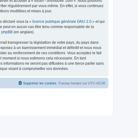
tiliser et accéder à « forum - orthodoxe .com ». Nous pouvons
ifier régulièrement par vous-même. En effet, si vous continuez
tions modifiées et mises à jour.
ns déclaré sous la «
licence publique générale GNU 2.0
» et qui
ed ne peut en aucun cas être tenu comme responsable de la
de phpBB
(en anglais).
ait transgresser la législation de votre pays, du pays dans
 exposez à un bannissement immédiat et définitif et nous nous
d’aider au renforcement de ces conditions. Vous acceptez le fait
uel moment si nous estimons cela nécessaire. En tant
 informations ne seront pas diffusées à une tierce partie sans
atique visant à compromettre vos données.
Supprimer les cookies
Fuseau horaire sur
UTC+02:00