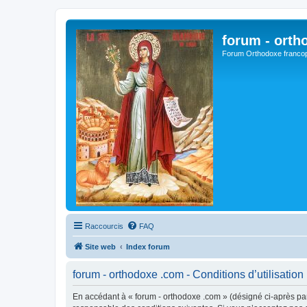
forum - orth
Forum Orthodoxe franco
Raccourcis
FAQ
Site web
Index forum
forum - orthodoxe .com - Conditions d’utilisation
En accédant à « forum - orthodoxe .com » (désigné ci-après par