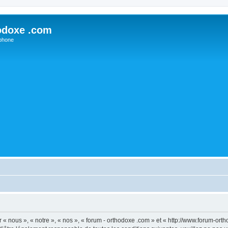
odoxe .com
phone
 « nous », « notre », « nos », « forum - orthodoxe .com » et « http://www.forum-or