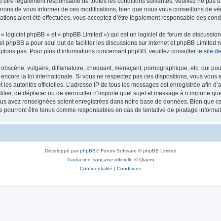
’être légalement responsable de toutes les conditions suivantes, veuillez ne pas u
rons de vous informer de ces modifications, bien que nous vous conseillons de vér
ations aient été effectuées, vous acceptez d’être légalement responsable des condi
 logiciel phpBB » et « phpBB Limited ») qui est un logiciel de forum de discussio
iel phpBB a pour seul but de faciliter les discussions sur internet et phpBB Limit
ptons pas. Pour plus d’informations concernant phpBB, veuillez consulter
le site 
obscène, vulgaire, diffamatoire, choquant, menaçant, pornographique, etc. qui pourr
 encore la loi internationale. Si vous ne respectez pas ces dispositions, vous vous
 et les autorités officielles. L’adresse IP de tous les messages est enregistrée afin 
difier, de déplacer ou de verrouiller n’importe quel sujet et message à n’importe q
vous avez renseignées soient enregistrées dans notre base de données. Bien que ces
ne pourront être tenus comme responsables en cas de tentative de piratage inform
Développé par
phpBB
® Forum Software © phpBB Limited
Traduction française officielle
©
Qiaeru
Confidentialité
|
Conditions