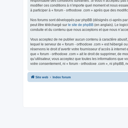
responsable des conditions suivantes. Si vous n’acceptez pas d
modifier ces conditions à n’importe quel moment et nous essaie
à participer à « forum - orthodoxe .com » après que des modific
Nos forums sont développés par phpBB (désignés ci-après par «
peut être téléchargé sur
le site de phpBB
(en anglais). Le logic
conduite et du contenu que nous acceptons et que nous n’acce
Vous acceptez de ne publier aucun contenu à caractère abusif, 
lequel le serveur de « forum - orthodoxe .com » est hébergé ou
réservons le droit d’avertir votre fournisseur d’accès à internet
que « forum - orthodoxe .com » ait le droit de supprimer, de mo
qu’utilisateur, vous acceptez que toutes les informations que 
votre consentement, ni « forum - orthodoxe .com », ni phpBB, 
Site web
Index forum