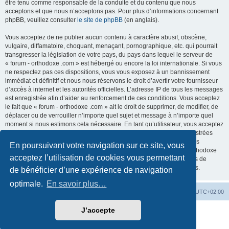
être tenu comme responsable de la conduite et du contenu que nous
acceptons et que nous n’acceptons pas. Pour plus d’informations concernant
phpBB, veuillez consulter
le site de phpBB
(en anglais).
Vous acceptez de ne publier aucun contenu à caractère abusif, obscène,
vulgaire, diffamatoire, choquant, menaçant, pornographique, etc. qui pourrait
transgresser la législation de votre pays, du pays dans lequel le serveur de
« forum - orthodoxe .com » est hébergé ou encore la loi internationale. Si vous
ne respectez pas ces dispositions, vous vous exposez à un bannissement
immédiat et définitif et nous nous réservons le droit d’avertir votre fournisseur
d’accès à internet et les autorités officielles. L’adresse IP de tous les messages
est enregistrée afin d’aider au renforcement de ces conditions. Vous acceptez
le fait que « forum - orthodoxe .com » ait le droit de supprimer, de modifier, de
déplacer ou de verrouiller n’importe quel sujet et message à n’importe quel
moment si nous estimons cela nécessaire. En tant qu’utilisateur, vous acceptez
que toutes les informations que vous avez renseignées soient enregistrées
dans notre base de données. Bien que ces informations ne seront pas
En poursuivant votre navigation sur ce site, vous
diffusées à une tierce partie sans votre consentement, ni « forum - orthodoxe
acceptez l’utilisation de cookies vous permettant
.com », ni phpBB, ne pourront être tenus comme responsables en cas de
tentative de piratage informatique visant à compromettre vos données.
de bénéficier d’une expérience de navigation
optimale.
En savoir plus…
Site web
Index forum
Fuseau horaire sur
UTC+02:00
J’accepte
Développé par
phpBB
® Forum Software © phpBB Limited
Traduction française officielle
©
Qiaeru
Confidentialité
|
Conditions