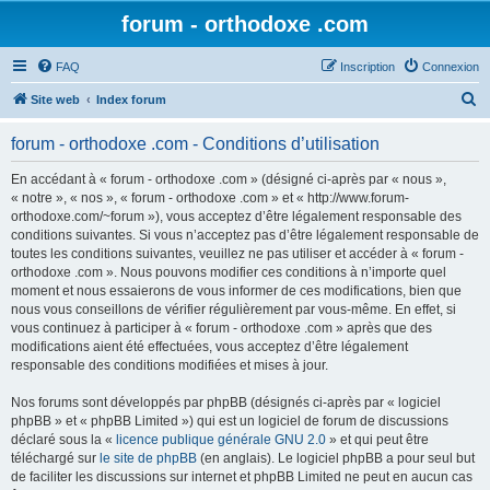
forum - orthodoxe .com
FAQ
Inscription
Connexion
R
Site web
Index forum
e
forum - orthodoxe .com - Conditions d’utilisation
c
h
En accédant à « forum - orthodoxe .com » (désigné ci-après par « nous »,
« notre », « nos », « forum - orthodoxe .com » et « http://www.forum-
e
orthodoxe.com/~forum »), vous acceptez d’être légalement responsable des
r
conditions suivantes. Si vous n’acceptez pas d’être légalement responsable de
toutes les conditions suivantes, veuillez ne pas utiliser et accéder à « forum -
c
orthodoxe .com ». Nous pouvons modifier ces conditions à n’importe quel
h
moment et nous essaierons de vous informer de ces modifications, bien que
nous vous conseillons de vérifier régulièrement par vous-même. En effet, si
e
vous continuez à participer à « forum - orthodoxe .com » après que des
r
modifications aient été effectuées, vous acceptez d’être légalement
responsable des conditions modifiées et mises à jour.
Nos forums sont développés par phpBB (désignés ci-après par « logiciel
phpBB » et « phpBB Limited ») qui est un logiciel de forum de discussions
déclaré sous la «
licence publique générale GNU 2.0
» et qui peut être
téléchargé sur
le site de phpBB
(en anglais). Le logiciel phpBB a pour seul but
de faciliter les discussions sur internet et phpBB Limited ne peut en aucun cas