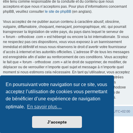
être tenu comme responsable de la conduite et du contenu que nous
acceptons et que nous n’acceptons pas. Pour plus d’informations concernant
phpBB, veuillez consulter
le site de phpBB
(en anglais).
Vous acceptez de ne publier aucun contenu à caractère abusif, obscène,
vulgaire, diffamatoire, choquant, menaçant, pornographique, etc. qui pourrait
transgresser la législation de votre pays, du pays dans lequel le serveur de
« forum - orthodoxe .com » est hébergé ou encore la loi internationale. Si vous
ne respectez pas ces dispositions, vous vous exposez à un bannissement
immédiat et définitif et nous nous réservons le droit d’avertir votre fournisseur
d’accès à internet et les autorités officielles. L’adresse IP de tous les messages
est enregistrée afin d’aider au renforcement de ces conditions. Vous acceptez
le fait que « forum - orthodoxe .com » ait le droit de supprimer, de modifier, de
déplacer ou de verrouiller n’importe quel sujet et message à n’importe quel
moment si nous estimons cela nécessaire. En tant qu’utilisateur, vous acceptez
que toutes les informations que vous avez renseignées soient enregistrées
dans notre base de données. Bien que ces informations ne seront pas
En poursuivant votre navigation sur ce site, vous
diffusées à une tierce partie sans votre consentement, ni « forum - orthodoxe
acceptez l’utilisation de cookies vous permettant
.com », ni phpBB, ne pourront être tenus comme responsables en cas de
tentative de piratage informatique visant à compromettre vos données.
de bénéficier d’une expérience de navigation
optimale.
En savoir plus…
Site web
Index forum
Fuseau horaire sur
UTC+02:00
J’accepte
Développé par
phpBB
® Forum Software © phpBB Limited
Traduction française officielle
©
Qiaeru
Confidentialité
|
Conditions