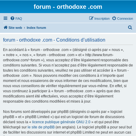
forum - orthodoxe .com
FAQ
Inscription
Connexion
R
Site web
Index forum
e
forum - orthodoxe .com - Conditions d’utilisation
c
h
En accédant à « forum - orthodoxe .com » (désigné ci-après par « nous »,
« notre », « nos », « forum - orthodoxe .com » et « http://www.forum-
e
orthodoxe.com/~forum »), vous acceptez d’être légalement responsable des
r
conditions suivantes. Si vous n’acceptez pas d’être légalement responsable de
toutes les conditions suivantes, veuillez ne pas utiliser et accéder à « forum -
c
orthodoxe .com ». Nous pouvons modifier ces conditions à n’importe quel
h
moment et nous essaierons de vous informer de ces modifications, bien que
nous vous conseillons de vérifier régulièrement par vous-même. En effet, si
e
vous continuez à participer à « forum - orthodoxe .com » après que des
r
modifications aient été effectuées, vous acceptez d’être légalement
responsable des conditions modifiées et mises à jour.
Nos forums sont développés par phpBB (désignés ci-après par « logiciel
phpBB » et « phpBB Limited ») qui est un logiciel de forum de discussions
déclaré sous la «
licence publique générale GNU 2.0
» et qui peut être
téléchargé sur
le site de phpBB
(en anglais). Le logiciel phpBB a pour seul but
de faciliter les discussions sur internet et phpBB Limited ne peut en aucun cas