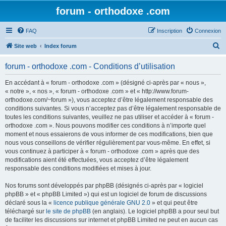
forum - orthodoxe .com
FAQ
Inscription
Connexion
R
Site web
Index forum
e
forum - orthodoxe .com - Conditions d’utilisation
c
h
En accédant à « forum - orthodoxe .com » (désigné ci-après par « nous »,
« notre », « nos », « forum - orthodoxe .com » et « http://www.forum-
e
orthodoxe.com/~forum »), vous acceptez d’être légalement responsable des
r
conditions suivantes. Si vous n’acceptez pas d’être légalement responsable de
toutes les conditions suivantes, veuillez ne pas utiliser et accéder à « forum -
c
orthodoxe .com ». Nous pouvons modifier ces conditions à n’importe quel
h
moment et nous essaierons de vous informer de ces modifications, bien que
nous vous conseillons de vérifier régulièrement par vous-même. En effet, si
e
vous continuez à participer à « forum - orthodoxe .com » après que des
r
modifications aient été effectuées, vous acceptez d’être légalement
responsable des conditions modifiées et mises à jour.
Nos forums sont développés par phpBB (désignés ci-après par « logiciel
phpBB » et « phpBB Limited ») qui est un logiciel de forum de discussions
déclaré sous la «
licence publique générale GNU 2.0
» et qui peut être
téléchargé sur
le site de phpBB
(en anglais). Le logiciel phpBB a pour seul but
de faciliter les discussions sur internet et phpBB Limited ne peut en aucun cas