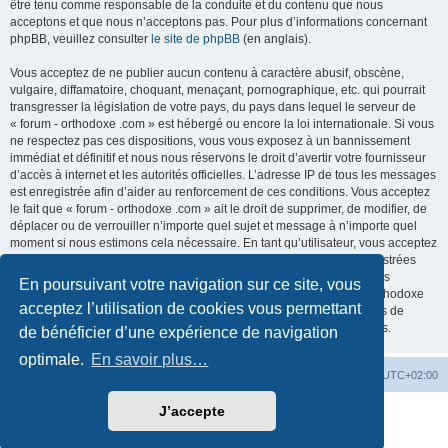
être tenu comme responsable de la conduite et du contenu que nous
acceptons et que nous n’acceptons pas. Pour plus d’informations concernant
phpBB, veuillez consulter
le site de phpBB
(en anglais).
Vous acceptez de ne publier aucun contenu à caractère abusif, obscène,
vulgaire, diffamatoire, choquant, menaçant, pornographique, etc. qui pourrait
transgresser la législation de votre pays, du pays dans lequel le serveur de
« forum - orthodoxe .com » est hébergé ou encore la loi internationale. Si vous
ne respectez pas ces dispositions, vous vous exposez à un bannissement
immédiat et définitif et nous nous réservons le droit d’avertir votre fournisseur
d’accès à internet et les autorités officielles. L’adresse IP de tous les messages
est enregistrée afin d’aider au renforcement de ces conditions. Vous acceptez
le fait que « forum - orthodoxe .com » ait le droit de supprimer, de modifier, de
déplacer ou de verrouiller n’importe quel sujet et message à n’importe quel
moment si nous estimons cela nécessaire. En tant qu’utilisateur, vous acceptez
que toutes les informations que vous avez renseignées soient enregistrées
dans notre base de données. Bien que ces informations ne seront pas
En poursuivant votre navigation sur ce site, vous
diffusées à une tierce partie sans votre consentement, ni « forum - orthodoxe
acceptez l’utilisation de cookies vous permettant
.com », ni phpBB, ne pourront être tenus comme responsables en cas de
tentative de piratage informatique visant à compromettre vos données.
de bénéficier d’une expérience de navigation
optimale.
En savoir plus…
Site web
Index forum
Fuseau horaire sur
UTC+02:00
J’accepte
Développé par
phpBB
® Forum Software © phpBB Limited
Traduction française officielle
©
Qiaeru
Confidentialité
|
Conditions