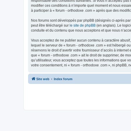
responsable des conditions suivantes. Si vous n’acceptez pas d
modifier ces conditions à n’importe quel moment et nous essaie
à participer à « forum - orthodoxe .com » après que des modific
Nos forums sont développés par phpBB (désignés ci-après par «
peut être téléchargé sur
le site de phpBB
(en anglais). Le logic
conduite et du contenu que nous acceptons et que nous n’acce
Vous acceptez de ne publier aucun contenu à caractère abusif, 
lequel le serveur de « forum - orthodoxe .com » est hébergé ou
réservons le droit d’avertir votre fournisseur d’accès à internet
que « forum - orthodoxe .com » ait le droit de supprimer, de mo
qu’utilisateur, vous acceptez que toutes les informations que 
votre consentement, ni « forum - orthodoxe .com », ni phpBB, 
Site web
Index forum