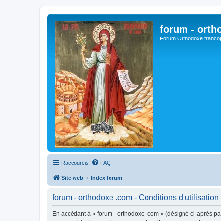
forum - orth
Forum Orthodoxe franco
Raccourcis
FAQ
Site web
Index forum
forum - orthodoxe .com - Conditions d’utilisation
En accédant à « forum - orthodoxe .com » (désigné ci-après par