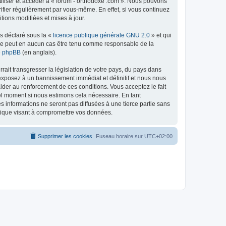
tiliser et accéder à « forum - orthodoxe .com ». Nous pouvons
ifier régulièrement par vous-même. En effet, si vous continuez
tions modifiées et mises à jour.
ns déclaré sous la «
licence publique générale GNU 2.0
» et qui
ed ne peut en aucun cas être tenu comme responsable de la
de phpBB
(en anglais).
ait transgresser la législation de votre pays, du pays dans
 exposez à un bannissement immédiat et définitif et nous nous
d’aider au renforcement de ces conditions. Vous acceptez le fait
uel moment si nous estimons cela nécessaire. En tant
 informations ne seront pas diffusées à une tierce partie sans
atique visant à compromettre vos données.
Supprimer les cookies
Fuseau horaire sur
UTC+02:00