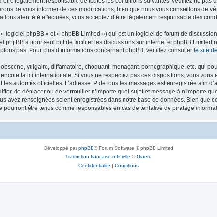
’être légalement responsable de toutes les conditions suivantes, veuillez ne pas u
rons de vous informer de ces modifications, bien que nous vous conseillons de vér
ations aient été effectuées, vous acceptez d’être légalement responsable des condi
 logiciel phpBB » et « phpBB Limited ») qui est un logiciel de forum de discussio
iel phpBB a pour seul but de faciliter les discussions sur internet et phpBB Limit
ptons pas. Pour plus d’informations concernant phpBB, veuillez consulter
le site 
obscène, vulgaire, diffamatoire, choquant, menaçant, pornographique, etc. qui pourr
 encore la loi internationale. Si vous ne respectez pas ces dispositions, vous vous
 et les autorités officielles. L’adresse IP de tous les messages est enregistrée afin 
difier, de déplacer ou de verrouiller n’importe quel sujet et message à n’importe q
vous avez renseignées soient enregistrées dans notre base de données. Bien que ces
ne pourront être tenus comme responsables en cas de tentative de piratage inform
Développé par
phpBB
® Forum Software © phpBB Limited
Traduction française officielle
©
Qiaeru
Confidentialité
|
Conditions