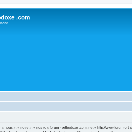
odoxe .com
phone
 « nous », « notre », « nos », « forum - orthodoxe .com » et « http://www.forum-or