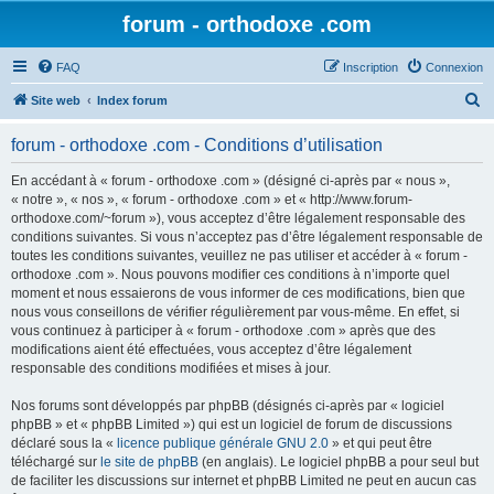
forum - orthodoxe .com
FAQ
Inscription
Connexion
R
Site web
Index forum
e
forum - orthodoxe .com - Conditions d’utilisation
c
h
En accédant à « forum - orthodoxe .com » (désigné ci-après par « nous »,
« notre », « nos », « forum - orthodoxe .com » et « http://www.forum-
e
orthodoxe.com/~forum »), vous acceptez d’être légalement responsable des
r
conditions suivantes. Si vous n’acceptez pas d’être légalement responsable de
toutes les conditions suivantes, veuillez ne pas utiliser et accéder à « forum -
c
orthodoxe .com ». Nous pouvons modifier ces conditions à n’importe quel
h
moment et nous essaierons de vous informer de ces modifications, bien que
nous vous conseillons de vérifier régulièrement par vous-même. En effet, si
e
vous continuez à participer à « forum - orthodoxe .com » après que des
r
modifications aient été effectuées, vous acceptez d’être légalement
responsable des conditions modifiées et mises à jour.
Nos forums sont développés par phpBB (désignés ci-après par « logiciel
phpBB » et « phpBB Limited ») qui est un logiciel de forum de discussions
déclaré sous la «
licence publique générale GNU 2.0
» et qui peut être
téléchargé sur
le site de phpBB
(en anglais). Le logiciel phpBB a pour seul but
de faciliter les discussions sur internet et phpBB Limited ne peut en aucun cas