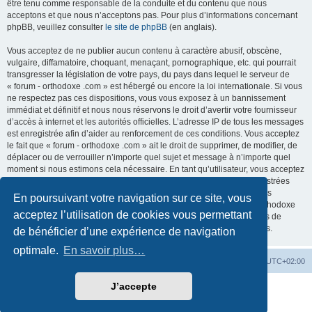
être tenu comme responsable de la conduite et du contenu que nous
acceptons et que nous n’acceptons pas. Pour plus d’informations concernant
phpBB, veuillez consulter
le site de phpBB
(en anglais).
Vous acceptez de ne publier aucun contenu à caractère abusif, obscène,
vulgaire, diffamatoire, choquant, menaçant, pornographique, etc. qui pourrait
transgresser la législation de votre pays, du pays dans lequel le serveur de
« forum - orthodoxe .com » est hébergé ou encore la loi internationale. Si vous
ne respectez pas ces dispositions, vous vous exposez à un bannissement
immédiat et définitif et nous nous réservons le droit d’avertir votre fournisseur
d’accès à internet et les autorités officielles. L’adresse IP de tous les messages
est enregistrée afin d’aider au renforcement de ces conditions. Vous acceptez
le fait que « forum - orthodoxe .com » ait le droit de supprimer, de modifier, de
déplacer ou de verrouiller n’importe quel sujet et message à n’importe quel
moment si nous estimons cela nécessaire. En tant qu’utilisateur, vous acceptez
que toutes les informations que vous avez renseignées soient enregistrées
dans notre base de données. Bien que ces informations ne seront pas
En poursuivant votre navigation sur ce site, vous
diffusées à une tierce partie sans votre consentement, ni « forum - orthodoxe
acceptez l’utilisation de cookies vous permettant
.com », ni phpBB, ne pourront être tenus comme responsables en cas de
tentative de piratage informatique visant à compromettre vos données.
de bénéficier d’une expérience de navigation
optimale.
En savoir plus…
Site web
Index forum
Fuseau horaire sur
UTC+02:00
J’accepte
Développé par
phpBB
® Forum Software © phpBB Limited
Traduction française officielle
©
Qiaeru
Confidentialité
|
Conditions