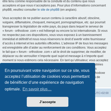
être tenu comme responsable de la conduite et du contenu que nous
acceptons et que nous n’acceptons pas. Pour plus d’informations concernant
phpBB, veuillez consulter
le site de phpBB
(en anglais).
Vous acceptez de ne publier aucun contenu à caractère abusif, obscène,
vulgaire, diffamatoire, choquant, menaçant, pornographique, etc. qui pourrait
transgresser la législation de votre pays, du pays dans lequel le serveur de
« forum - orthodoxe .com » est hébergé ou encore la loi internationale. Si vous
ne respectez pas ces dispositions, vous vous exposez à un bannissement
immédiat et définitif et nous nous réservons le droit d’avertir votre fournisseur
d’accès à internet et les autorités officielles. L’adresse IP de tous les messages
est enregistrée afin d’aider au renforcement de ces conditions. Vous acceptez
le fait que « forum - orthodoxe .com » ait le droit de supprimer, de modifier, de
déplacer ou de verrouiller n’importe quel sujet et message à n’importe quel
moment si nous estimons cela nécessaire. En tant qu’utilisateur, vous acceptez
que toutes les informations que vous avez renseignées soient enregistrées
dans notre base de données. Bien que ces informations ne seront pas
En poursuivant votre navigation sur ce site, vous
diffusées à une tierce partie sans votre consentement, ni « forum - orthodoxe
acceptez l’utilisation de cookies vous permettant
.com », ni phpBB, ne pourront être tenus comme responsables en cas de
tentative de piratage informatique visant à compromettre vos données.
de bénéficier d’une expérience de navigation
optimale.
En savoir plus…
Site web
Index forum
Fuseau horaire sur
UTC+02:00
J’accepte
Développé par
phpBB
® Forum Software © phpBB Limited
Traduction française officielle
©
Qiaeru
Confidentialité
|
Conditions