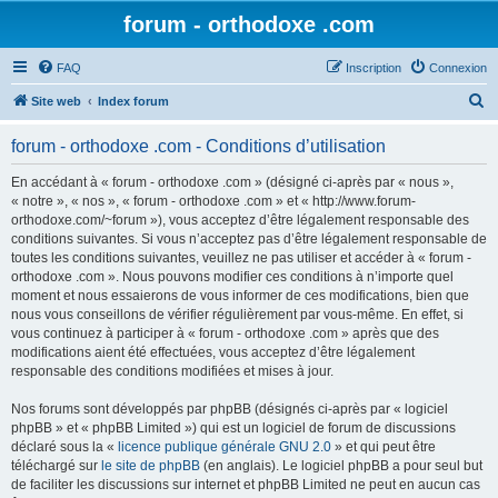
forum - orthodoxe .com
FAQ
Inscription
Connexion
R
Site web
Index forum
e
forum - orthodoxe .com - Conditions d’utilisation
c
h
En accédant à « forum - orthodoxe .com » (désigné ci-après par « nous »,
« notre », « nos », « forum - orthodoxe .com » et « http://www.forum-
e
orthodoxe.com/~forum »), vous acceptez d’être légalement responsable des
r
conditions suivantes. Si vous n’acceptez pas d’être légalement responsable de
toutes les conditions suivantes, veuillez ne pas utiliser et accéder à « forum -
c
orthodoxe .com ». Nous pouvons modifier ces conditions à n’importe quel
h
moment et nous essaierons de vous informer de ces modifications, bien que
nous vous conseillons de vérifier régulièrement par vous-même. En effet, si
e
vous continuez à participer à « forum - orthodoxe .com » après que des
r
modifications aient été effectuées, vous acceptez d’être légalement
responsable des conditions modifiées et mises à jour.
Nos forums sont développés par phpBB (désignés ci-après par « logiciel
phpBB » et « phpBB Limited ») qui est un logiciel de forum de discussions
déclaré sous la «
licence publique générale GNU 2.0
» et qui peut être
téléchargé sur
le site de phpBB
(en anglais). Le logiciel phpBB a pour seul but
de faciliter les discussions sur internet et phpBB Limited ne peut en aucun cas