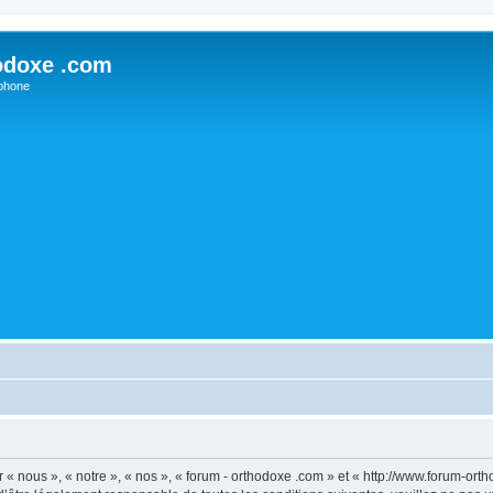
odoxe .com
phone
 « nous », « notre », « nos », « forum - orthodoxe .com » et « http://www.forum-or