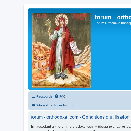
forum - orth
Forum Orthodoxe franco
Raccourcis
FAQ
Site web
Index forum
forum - orthodoxe .com - Conditions d’utilisation
En accédant à « forum - orthodoxe .com » (désigné ci-après par