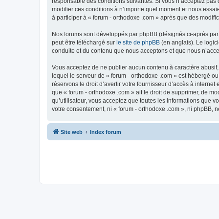
responsable des conditions suivantes. Si vous n’acceptez pas d
modifier ces conditions à n’importe quel moment et nous essaie
à participer à « forum - orthodoxe .com » après que des modific
Nos forums sont développés par phpBB (désignés ci-après par «
peut être téléchargé sur
le site de phpBB
(en anglais). Le logic
conduite et du contenu que nous acceptons et que nous n’acce
Vous acceptez de ne publier aucun contenu à caractère abusif, 
lequel le serveur de « forum - orthodoxe .com » est hébergé ou
réservons le droit d’avertir votre fournisseur d’accès à internet
que « forum - orthodoxe .com » ait le droit de supprimer, de mo
qu’utilisateur, vous acceptez que toutes les informations que 
votre consentement, ni « forum - orthodoxe .com », ni phpBB, 
Site web
Index forum