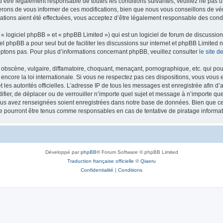
’être légalement responsable de toutes les conditions suivantes, veuillez ne pas u
rons de vous informer de ces modifications, bien que nous vous conseillons de vér
ations aient été effectuées, vous acceptez d’être légalement responsable des condi
 logiciel phpBB » et « phpBB Limited ») qui est un logiciel de forum de discussio
iel phpBB a pour seul but de faciliter les discussions sur internet et phpBB Limit
ptons pas. Pour plus d’informations concernant phpBB, veuillez consulter
le site 
obscène, vulgaire, diffamatoire, choquant, menaçant, pornographique, etc. qui pourr
 encore la loi internationale. Si vous ne respectez pas ces dispositions, vous vous
 et les autorités officielles. L’adresse IP de tous les messages est enregistrée afin 
difier, de déplacer ou de verrouiller n’importe quel sujet et message à n’importe q
vous avez renseignées soient enregistrées dans notre base de données. Bien que ces
ne pourront être tenus comme responsables en cas de tentative de piratage inform
Développé par
phpBB
® Forum Software © phpBB Limited
Traduction française officielle
©
Qiaeru
Confidentialité
|
Conditions