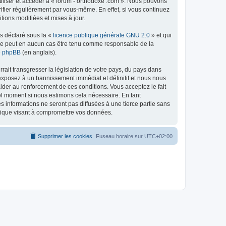
tiliser et accéder à « forum - orthodoxe .com ». Nous pouvons
ifier régulièrement par vous-même. En effet, si vous continuez
tions modifiées et mises à jour.
ns déclaré sous la «
licence publique générale GNU 2.0
» et qui
ed ne peut en aucun cas être tenu comme responsable de la
de phpBB
(en anglais).
ait transgresser la législation de votre pays, du pays dans
 exposez à un bannissement immédiat et définitif et nous nous
d’aider au renforcement de ces conditions. Vous acceptez le fait
uel moment si nous estimons cela nécessaire. En tant
 informations ne seront pas diffusées à une tierce partie sans
atique visant à compromettre vos données.
Supprimer les cookies
Fuseau horaire sur
UTC+02:00