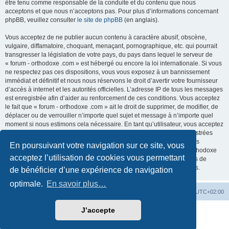
être tenu comme responsable de la conduite et du contenu que nous
acceptons et que nous n’acceptons pas. Pour plus d’informations concernant
phpBB, veuillez consulter
le site de phpBB
(en anglais).
Vous acceptez de ne publier aucun contenu à caractère abusif, obscène,
vulgaire, diffamatoire, choquant, menaçant, pornographique, etc. qui pourrait
transgresser la législation de votre pays, du pays dans lequel le serveur de
« forum - orthodoxe .com » est hébergé ou encore la loi internationale. Si vous
ne respectez pas ces dispositions, vous vous exposez à un bannissement
immédiat et définitif et nous nous réservons le droit d’avertir votre fournisseur
d’accès à internet et les autorités officielles. L’adresse IP de tous les messages
est enregistrée afin d’aider au renforcement de ces conditions. Vous acceptez
le fait que « forum - orthodoxe .com » ait le droit de supprimer, de modifier, de
déplacer ou de verrouiller n’importe quel sujet et message à n’importe quel
moment si nous estimons cela nécessaire. En tant qu’utilisateur, vous acceptez
que toutes les informations que vous avez renseignées soient enregistrées
dans notre base de données. Bien que ces informations ne seront pas
En poursuivant votre navigation sur ce site, vous
diffusées à une tierce partie sans votre consentement, ni « forum - orthodoxe
acceptez l’utilisation de cookies vous permettant
.com », ni phpBB, ne pourront être tenus comme responsables en cas de
tentative de piratage informatique visant à compromettre vos données.
de bénéficier d’une expérience de navigation
optimale.
En savoir plus…
Site web
Index forum
Fuseau horaire sur
UTC+02:00
J’accepte
Développé par
phpBB
® Forum Software © phpBB Limited
Traduction française officielle
©
Qiaeru
Confidentialité
|
Conditions