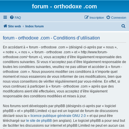
forum - orthodoxe .com
FAQ
Inscription
Connexion
R
Site web
Index forum
e
forum - orthodoxe .com - Conditions d’utilisation
c
h
En accédant à « forum - orthodoxe .com » (désigné ci-après par « nous »,
« notre », « nos », « forum - orthodoxe .com » et « http://www.forum-
e
orthodoxe.com/~forum »), vous acceptez d’être légalement responsable des
r
conditions suivantes. Si vous n’acceptez pas d’être légalement responsable de
toutes les conditions suivantes, veuillez ne pas utiliser et accéder à « forum -
c
orthodoxe .com ». Nous pouvons modifier ces conditions à n’importe quel
h
moment et nous essaierons de vous informer de ces modifications, bien que
nous vous conseillons de vérifier régulièrement par vous-même. En effet, si
e
vous continuez à participer à « forum - orthodoxe .com » après que des
r
modifications aient été effectuées, vous acceptez d’être légalement
responsable des conditions modifiées et mises à jour.
Nos forums sont développés par phpBB (désignés ci-après par « logiciel
phpBB » et « phpBB Limited ») qui est un logiciel de forum de discussions
déclaré sous la «
licence publique générale GNU 2.0
» et qui peut être
téléchargé sur
le site de phpBB
(en anglais). Le logiciel phpBB a pour seul but
de faciliter les discussions sur internet et phpBB Limited ne peut en aucun cas