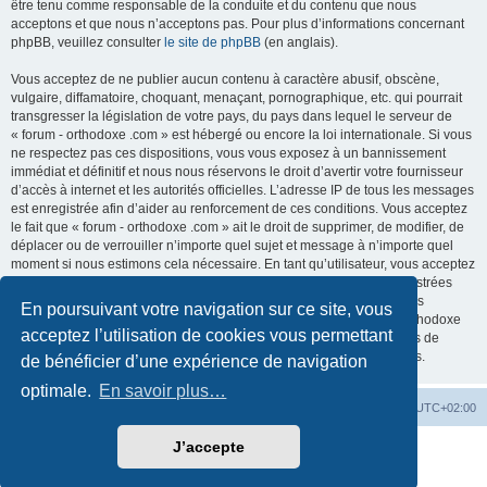
être tenu comme responsable de la conduite et du contenu que nous
acceptons et que nous n’acceptons pas. Pour plus d’informations concernant
phpBB, veuillez consulter
le site de phpBB
(en anglais).
Vous acceptez de ne publier aucun contenu à caractère abusif, obscène,
vulgaire, diffamatoire, choquant, menaçant, pornographique, etc. qui pourrait
transgresser la législation de votre pays, du pays dans lequel le serveur de
« forum - orthodoxe .com » est hébergé ou encore la loi internationale. Si vous
ne respectez pas ces dispositions, vous vous exposez à un bannissement
immédiat et définitif et nous nous réservons le droit d’avertir votre fournisseur
d’accès à internet et les autorités officielles. L’adresse IP de tous les messages
est enregistrée afin d’aider au renforcement de ces conditions. Vous acceptez
le fait que « forum - orthodoxe .com » ait le droit de supprimer, de modifier, de
déplacer ou de verrouiller n’importe quel sujet et message à n’importe quel
moment si nous estimons cela nécessaire. En tant qu’utilisateur, vous acceptez
que toutes les informations que vous avez renseignées soient enregistrées
dans notre base de données. Bien que ces informations ne seront pas
En poursuivant votre navigation sur ce site, vous
diffusées à une tierce partie sans votre consentement, ni « forum - orthodoxe
acceptez l’utilisation de cookies vous permettant
.com », ni phpBB, ne pourront être tenus comme responsables en cas de
tentative de piratage informatique visant à compromettre vos données.
de bénéficier d’une expérience de navigation
optimale.
En savoir plus…
Site web
Index forum
Fuseau horaire sur
UTC+02:00
J’accepte
Développé par
phpBB
® Forum Software © phpBB Limited
Traduction française officielle
©
Qiaeru
Confidentialité
|
Conditions