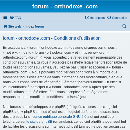
forum - orthodoxe .com
FAQ
Inscription
Connexion
R
Site web
Index forum
e
forum - orthodoxe .com - Conditions d’utilisation
c
h
En accédant à « forum - orthodoxe .com » (désigné ci-après par « nous »,
« notre », « nos », « forum - orthodoxe .com » et « http://www.forum-
e
orthodoxe.com/~forum »), vous acceptez d’être légalement responsable des
r
conditions suivantes. Si vous n’acceptez pas d’être légalement responsable de
toutes les conditions suivantes, veuillez ne pas utiliser et accéder à « forum -
c
orthodoxe .com ». Nous pouvons modifier ces conditions à n’importe quel
h
moment et nous essaierons de vous informer de ces modifications, bien que
nous vous conseillons de vérifier régulièrement par vous-même. En effet, si
e
vous continuez à participer à « forum - orthodoxe .com » après que des
r
modifications aient été effectuées, vous acceptez d’être légalement
responsable des conditions modifiées et mises à jour.
Nos forums sont développés par phpBB (désignés ci-après par « logiciel
phpBB » et « phpBB Limited ») qui est un logiciel de forum de discussions
déclaré sous la «
licence publique générale GNU 2.0
» et qui peut être
téléchargé sur
le site de phpBB
(en anglais). Le logiciel phpBB a pour seul but
de faciliter les discussions sur internet et phpBB Limited ne peut en aucun cas