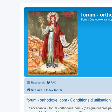
forum - orth
Forum Orthodoxe franco
Raccourcis
FAQ
Site web
Index forum
forum - orthodoxe .com - Conditions d’utilisation
En accédant à « forum - orthodoxe .com » (désigné ci-après par