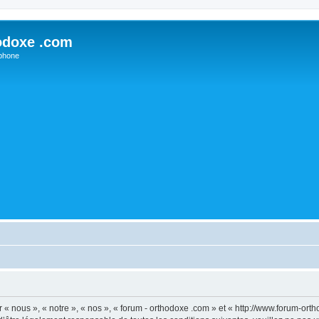
odoxe .com
phone
 « nous », « notre », « nos », « forum - orthodoxe .com » et « http://www.forum-or