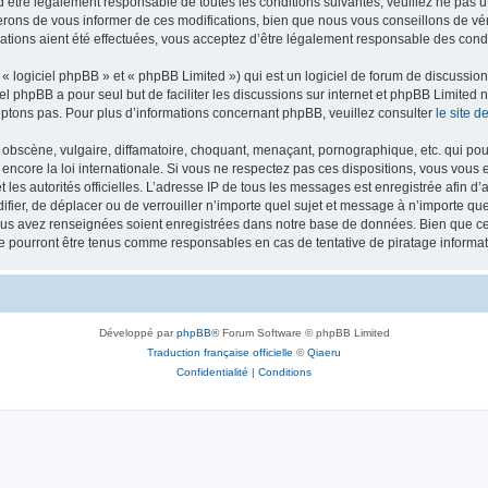
’être légalement responsable de toutes les conditions suivantes, veuillez ne pas u
rons de vous informer de ces modifications, bien que nous vous conseillons de vér
ations aient été effectuées, vous acceptez d’être légalement responsable des condi
 logiciel phpBB » et « phpBB Limited ») qui est un logiciel de forum de discussio
iel phpBB a pour seul but de faciliter les discussions sur internet et phpBB Limit
ptons pas. Pour plus d’informations concernant phpBB, veuillez consulter
le site 
obscène, vulgaire, diffamatoire, choquant, menaçant, pornographique, etc. qui pourr
 encore la loi internationale. Si vous ne respectez pas ces dispositions, vous vous
 et les autorités officielles. L’adresse IP de tous les messages est enregistrée afin 
difier, de déplacer ou de verrouiller n’importe quel sujet et message à n’importe q
vous avez renseignées soient enregistrées dans notre base de données. Bien que ces
ne pourront être tenus comme responsables en cas de tentative de piratage inform
Développé par
phpBB
® Forum Software © phpBB Limited
Traduction française officielle
©
Qiaeru
Confidentialité
|
Conditions