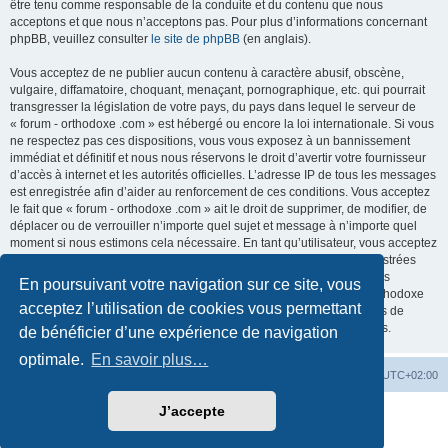
être tenu comme responsable de la conduite et du contenu que nous
acceptons et que nous n’acceptons pas. Pour plus d’informations concernant
phpBB, veuillez consulter
le site de phpBB
(en anglais).
Vous acceptez de ne publier aucun contenu à caractère abusif, obscène,
vulgaire, diffamatoire, choquant, menaçant, pornographique, etc. qui pourrait
transgresser la législation de votre pays, du pays dans lequel le serveur de
« forum - orthodoxe .com » est hébergé ou encore la loi internationale. Si vous
ne respectez pas ces dispositions, vous vous exposez à un bannissement
immédiat et définitif et nous nous réservons le droit d’avertir votre fournisseur
d’accès à internet et les autorités officielles. L’adresse IP de tous les messages
est enregistrée afin d’aider au renforcement de ces conditions. Vous acceptez
le fait que « forum - orthodoxe .com » ait le droit de supprimer, de modifier, de
déplacer ou de verrouiller n’importe quel sujet et message à n’importe quel
moment si nous estimons cela nécessaire. En tant qu’utilisateur, vous acceptez
que toutes les informations que vous avez renseignées soient enregistrées
dans notre base de données. Bien que ces informations ne seront pas
En poursuivant votre navigation sur ce site, vous
diffusées à une tierce partie sans votre consentement, ni « forum - orthodoxe
acceptez l’utilisation de cookies vous permettant
.com », ni phpBB, ne pourront être tenus comme responsables en cas de
tentative de piratage informatique visant à compromettre vos données.
de bénéficier d’une expérience de navigation
optimale.
En savoir plus…
Site web
Index forum
Fuseau horaire sur
UTC+02:00
J’accepte
Développé par
phpBB
® Forum Software © phpBB Limited
Traduction française officielle
©
Qiaeru
Confidentialité
|
Conditions