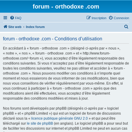
forum - orthodoxe .com
FAQ
Inscription
Connexion
R
Site web
Index forum
e
forum - orthodoxe .com - Conditions d’utilisation
c
h
En accédant à « forum - orthodoxe .com » (désigné ci-après par « nous »,
« notre », « nos », « forum - orthodoxe .com » et « http://www.forum-
e
orthodoxe.com/~forum »), vous acceptez d’être légalement responsable des
r
conditions suivantes. Si vous n’acceptez pas d’être légalement responsable de
toutes les conditions suivantes, veuillez ne pas utiliser et accéder à « forum -
c
orthodoxe .com ». Nous pouvons modifier ces conditions à n’importe quel
h
moment et nous essaierons de vous informer de ces modifications, bien que
nous vous conseillons de vérifier régulièrement par vous-même. En effet, si
e
vous continuez à participer à « forum - orthodoxe .com » après que des
r
modifications aient été effectuées, vous acceptez d’être légalement
responsable des conditions modifiées et mises à jour.
Nos forums sont développés par phpBB (désignés ci-après par « logiciel
phpBB » et « phpBB Limited ») qui est un logiciel de forum de discussions
déclaré sous la «
licence publique générale GNU 2.0
» et qui peut être
téléchargé sur
le site de phpBB
(en anglais). Le logiciel phpBB a pour seul but
de faciliter les discussions sur internet et phpBB Limited ne peut en aucun cas