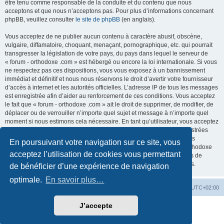
être tenu comme responsable de la conduite et du contenu que nous
acceptons et que nous n’acceptons pas. Pour plus d’informations concernant
phpBB, veuillez consulter
le site de phpBB
(en anglais).
Vous acceptez de ne publier aucun contenu à caractère abusif, obscène,
vulgaire, diffamatoire, choquant, menaçant, pornographique, etc. qui pourrait
transgresser la législation de votre pays, du pays dans lequel le serveur de
« forum - orthodoxe .com » est hébergé ou encore la loi internationale. Si vous
ne respectez pas ces dispositions, vous vous exposez à un bannissement
immédiat et définitif et nous nous réservons le droit d’avertir votre fournisseur
d’accès à internet et les autorités officielles. L’adresse IP de tous les messages
est enregistrée afin d’aider au renforcement de ces conditions. Vous acceptez
le fait que « forum - orthodoxe .com » ait le droit de supprimer, de modifier, de
déplacer ou de verrouiller n’importe quel sujet et message à n’importe quel
moment si nous estimons cela nécessaire. En tant qu’utilisateur, vous acceptez
que toutes les informations que vous avez renseignées soient enregistrées
dans notre base de données. Bien que ces informations ne seront pas
En poursuivant votre navigation sur ce site, vous
diffusées à une tierce partie sans votre consentement, ni « forum - orthodoxe
acceptez l’utilisation de cookies vous permettant
.com », ni phpBB, ne pourront être tenus comme responsables en cas de
tentative de piratage informatique visant à compromettre vos données.
de bénéficier d’une expérience de navigation
optimale.
En savoir plus…
Site web
Index forum
Fuseau horaire sur
UTC+02:00
J’accepte
Développé par
phpBB
® Forum Software © phpBB Limited
Traduction française officielle
©
Qiaeru
Confidentialité
|
Conditions