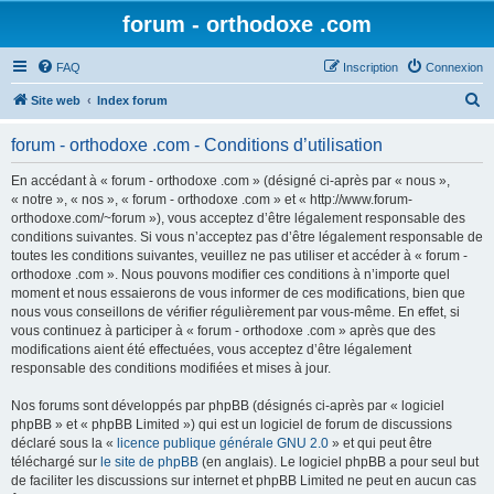
forum - orthodoxe .com
FAQ
Inscription
Connexion
R
Site web
Index forum
e
forum - orthodoxe .com - Conditions d’utilisation
c
h
En accédant à « forum - orthodoxe .com » (désigné ci-après par « nous »,
« notre », « nos », « forum - orthodoxe .com » et « http://www.forum-
e
orthodoxe.com/~forum »), vous acceptez d’être légalement responsable des
r
conditions suivantes. Si vous n’acceptez pas d’être légalement responsable de
toutes les conditions suivantes, veuillez ne pas utiliser et accéder à « forum -
c
orthodoxe .com ». Nous pouvons modifier ces conditions à n’importe quel
h
moment et nous essaierons de vous informer de ces modifications, bien que
nous vous conseillons de vérifier régulièrement par vous-même. En effet, si
e
vous continuez à participer à « forum - orthodoxe .com » après que des
r
modifications aient été effectuées, vous acceptez d’être légalement
responsable des conditions modifiées et mises à jour.
Nos forums sont développés par phpBB (désignés ci-après par « logiciel
phpBB » et « phpBB Limited ») qui est un logiciel de forum de discussions
déclaré sous la «
licence publique générale GNU 2.0
» et qui peut être
téléchargé sur
le site de phpBB
(en anglais). Le logiciel phpBB a pour seul but
de faciliter les discussions sur internet et phpBB Limited ne peut en aucun cas