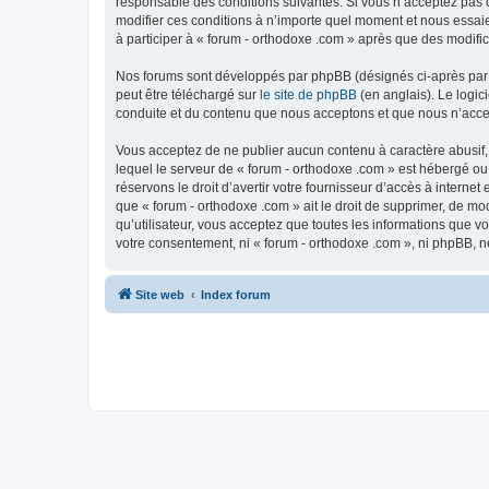
responsable des conditions suivantes. Si vous n’acceptez pas d
modifier ces conditions à n’importe quel moment et nous essaie
à participer à « forum - orthodoxe .com » après que des modific
Nos forums sont développés par phpBB (désignés ci-après par «
peut être téléchargé sur
le site de phpBB
(en anglais). Le logic
conduite et du contenu que nous acceptons et que nous n’acce
Vous acceptez de ne publier aucun contenu à caractère abusif, 
lequel le serveur de « forum - orthodoxe .com » est hébergé ou
réservons le droit d’avertir votre fournisseur d’accès à internet
que « forum - orthodoxe .com » ait le droit de supprimer, de mo
qu’utilisateur, vous acceptez que toutes les informations que 
votre consentement, ni « forum - orthodoxe .com », ni phpBB, 
Site web
Index forum