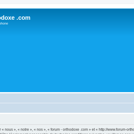
odoxe .com
phone
 « nous », « notre », « nos », « forum - orthodoxe .com » et « http://www.forum-or