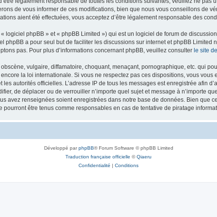
’être légalement responsable de toutes les conditions suivantes, veuillez ne pas u
rons de vous informer de ces modifications, bien que nous vous conseillons de vér
ations aient été effectuées, vous acceptez d’être légalement responsable des condi
 logiciel phpBB » et « phpBB Limited ») qui est un logiciel de forum de discussio
iel phpBB a pour seul but de faciliter les discussions sur internet et phpBB Limit
ptons pas. Pour plus d’informations concernant phpBB, veuillez consulter
le site 
obscène, vulgaire, diffamatoire, choquant, menaçant, pornographique, etc. qui pourr
 encore la loi internationale. Si vous ne respectez pas ces dispositions, vous vous
 et les autorités officielles. L’adresse IP de tous les messages est enregistrée afin 
difier, de déplacer ou de verrouiller n’importe quel sujet et message à n’importe q
vous avez renseignées soient enregistrées dans notre base de données. Bien que ces
ne pourront être tenus comme responsables en cas de tentative de piratage inform
Développé par
phpBB
® Forum Software © phpBB Limited
Traduction française officielle
©
Qiaeru
Confidentialité
|
Conditions