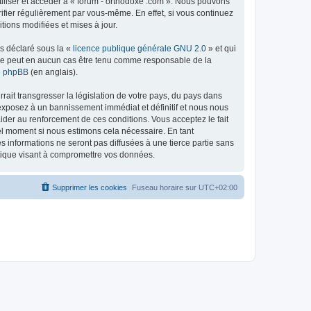
tiliser et accéder à « forum - orthodoxe .com ». Nous pouvons
ifier régulièrement par vous-même. En effet, si vous continuez
tions modifiées et mises à jour.
ns déclaré sous la «
licence publique générale GNU 2.0
» et qui
ed ne peut en aucun cas être tenu comme responsable de la
de phpBB
(en anglais).
ait transgresser la législation de votre pays, du pays dans
 exposez à un bannissement immédiat et définitif et nous nous
d’aider au renforcement de ces conditions. Vous acceptez le fait
uel moment si nous estimons cela nécessaire. En tant
 informations ne seront pas diffusées à une tierce partie sans
atique visant à compromettre vos données.
Supprimer les cookies
Fuseau horaire sur
UTC+02:00