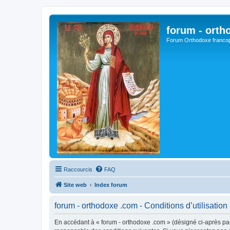
forum - orth
Forum Orthodoxe franco
Raccourcis
FAQ
Site web
Index forum
forum - orthodoxe .com - Conditions d’utilisation
En accédant à « forum - orthodoxe .com » (désigné ci-après par