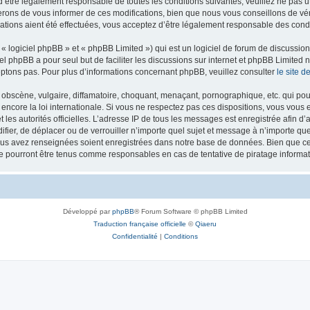
’être légalement responsable de toutes les conditions suivantes, veuillez ne pas u
rons de vous informer de ces modifications, bien que nous vous conseillons de vér
ations aient été effectuées, vous acceptez d’être légalement responsable des condi
 logiciel phpBB » et « phpBB Limited ») qui est un logiciel de forum de discussio
iel phpBB a pour seul but de faciliter les discussions sur internet et phpBB Limit
ptons pas. Pour plus d’informations concernant phpBB, veuillez consulter
le site 
obscène, vulgaire, diffamatoire, choquant, menaçant, pornographique, etc. qui pourr
 encore la loi internationale. Si vous ne respectez pas ces dispositions, vous vous
 et les autorités officielles. L’adresse IP de tous les messages est enregistrée afin 
difier, de déplacer ou de verrouiller n’importe quel sujet et message à n’importe q
vous avez renseignées soient enregistrées dans notre base de données. Bien que ces
ne pourront être tenus comme responsables en cas de tentative de piratage inform
Développé par
phpBB
® Forum Software © phpBB Limited
Traduction française officielle
©
Qiaeru
Confidentialité
|
Conditions