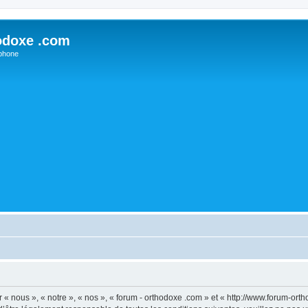
odoxe .com
phone
 « nous », « notre », « nos », « forum - orthodoxe .com » et « http://www.forum-or