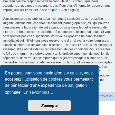
être tenu comme responsable de la conduite et du contenu que nous
acceptons et que nous n’acceptons pas. Pour plus d’informations concernant
phpBB, veuillez consulter
le site de phpBB
(en anglais).
Vous acceptez de ne publier aucun contenu à caractère abusif, obscène,
vulgaire, diffamatoire, choquant, menaçant, pornographique, etc. qui pourrait
transgresser la législation de votre pays, du pays dans lequel le serveur de
« forum - orthodoxe .com » est hébergé ou encore la loi internationale. Si vous
ne respectez pas ces dispositions, vous vous exposez à un bannissement
immédiat et définitif et nous nous réservons le droit d’avertir votre fournisseur
d’accès à internet et les autorités officielles. L’adresse IP de tous les messages
est enregistrée afin d’aider au renforcement de ces conditions. Vous acceptez
le fait que « forum - orthodoxe .com » ait le droit de supprimer, de modifier, de
déplacer ou de verrouiller n’importe quel sujet et message à n’importe quel
moment si nous estimons cela nécessaire. En tant qu’utilisateur, vous acceptez
que toutes les informations que vous avez renseignées soient enregistrées
dans notre base de données. Bien que ces informations ne seront pas
En poursuivant votre navigation sur ce site, vous
diffusées à une tierce partie sans votre consentement, ni « forum - orthodoxe
acceptez l’utilisation de cookies vous permettant
.com », ni phpBB, ne pourront être tenus comme responsables en cas de
tentative de piratage informatique visant à compromettre vos données.
de bénéficier d’une expérience de navigation
optimale.
En savoir plus…
Site web
Index forum
Fuseau horaire sur
UTC+02:00
J’accepte
Développé par
phpBB
® Forum Software © phpBB Limited
Traduction française officielle
©
Qiaeru
Confidentialité
|
Conditions