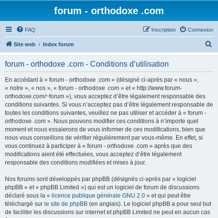
forum - orthodoxe .com
FAQ
Inscription
Connexion
R
Site web
Index forum
e
forum - orthodoxe .com - Conditions d’utilisation
c
h
En accédant à « forum - orthodoxe .com » (désigné ci-après par « nous »,
« notre », « nos », « forum - orthodoxe .com » et « http://www.forum-
e
orthodoxe.com/~forum »), vous acceptez d’être légalement responsable des
r
conditions suivantes. Si vous n’acceptez pas d’être légalement responsable de
toutes les conditions suivantes, veuillez ne pas utiliser et accéder à « forum -
c
orthodoxe .com ». Nous pouvons modifier ces conditions à n’importe quel
h
moment et nous essaierons de vous informer de ces modifications, bien que
nous vous conseillons de vérifier régulièrement par vous-même. En effet, si
e
vous continuez à participer à « forum - orthodoxe .com » après que des
r
modifications aient été effectuées, vous acceptez d’être légalement
responsable des conditions modifiées et mises à jour.
Nos forums sont développés par phpBB (désignés ci-après par « logiciel
phpBB » et « phpBB Limited ») qui est un logiciel de forum de discussions
déclaré sous la «
licence publique générale GNU 2.0
» et qui peut être
téléchargé sur
le site de phpBB
(en anglais). Le logiciel phpBB a pour seul but
de faciliter les discussions sur internet et phpBB Limited ne peut en aucun cas