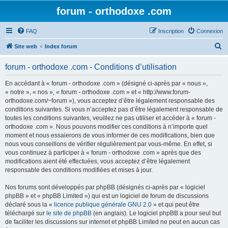
forum - orthodoxe .com
FAQ
Inscription
Connexion
R
Site web
Index forum
e
forum - orthodoxe .com - Conditions d’utilisation
c
h
En accédant à « forum - orthodoxe .com » (désigné ci-après par « nous »,
« notre », « nos », « forum - orthodoxe .com » et « http://www.forum-
e
orthodoxe.com/~forum »), vous acceptez d’être légalement responsable des
r
conditions suivantes. Si vous n’acceptez pas d’être légalement responsable de
toutes les conditions suivantes, veuillez ne pas utiliser et accéder à « forum -
c
orthodoxe .com ». Nous pouvons modifier ces conditions à n’importe quel
h
moment et nous essaierons de vous informer de ces modifications, bien que
nous vous conseillons de vérifier régulièrement par vous-même. En effet, si
e
vous continuez à participer à « forum - orthodoxe .com » après que des
r
modifications aient été effectuées, vous acceptez d’être légalement
responsable des conditions modifiées et mises à jour.
Nos forums sont développés par phpBB (désignés ci-après par « logiciel
phpBB » et « phpBB Limited ») qui est un logiciel de forum de discussions
déclaré sous la «
licence publique générale GNU 2.0
» et qui peut être
téléchargé sur
le site de phpBB
(en anglais). Le logiciel phpBB a pour seul but
de faciliter les discussions sur internet et phpBB Limited ne peut en aucun cas