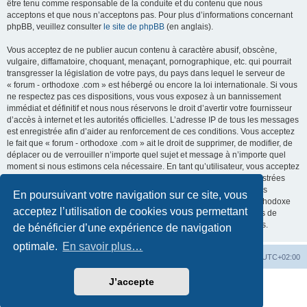
être tenu comme responsable de la conduite et du contenu que nous
acceptons et que nous n’acceptons pas. Pour plus d’informations concernant
phpBB, veuillez consulter
le site de phpBB
(en anglais).
Vous acceptez de ne publier aucun contenu à caractère abusif, obscène,
vulgaire, diffamatoire, choquant, menaçant, pornographique, etc. qui pourrait
transgresser la législation de votre pays, du pays dans lequel le serveur de
« forum - orthodoxe .com » est hébergé ou encore la loi internationale. Si vous
ne respectez pas ces dispositions, vous vous exposez à un bannissement
immédiat et définitif et nous nous réservons le droit d’avertir votre fournisseur
d’accès à internet et les autorités officielles. L’adresse IP de tous les messages
est enregistrée afin d’aider au renforcement de ces conditions. Vous acceptez
le fait que « forum - orthodoxe .com » ait le droit de supprimer, de modifier, de
déplacer ou de verrouiller n’importe quel sujet et message à n’importe quel
moment si nous estimons cela nécessaire. En tant qu’utilisateur, vous acceptez
que toutes les informations que vous avez renseignées soient enregistrées
dans notre base de données. Bien que ces informations ne seront pas
En poursuivant votre navigation sur ce site, vous
diffusées à une tierce partie sans votre consentement, ni « forum - orthodoxe
acceptez l’utilisation de cookies vous permettant
.com », ni phpBB, ne pourront être tenus comme responsables en cas de
tentative de piratage informatique visant à compromettre vos données.
de bénéficier d’une expérience de navigation
optimale.
En savoir plus…
Site web
Index forum
Fuseau horaire sur
UTC+02:00
J’accepte
Développé par
phpBB
® Forum Software © phpBB Limited
Traduction française officielle
©
Qiaeru
Confidentialité
|
Conditions