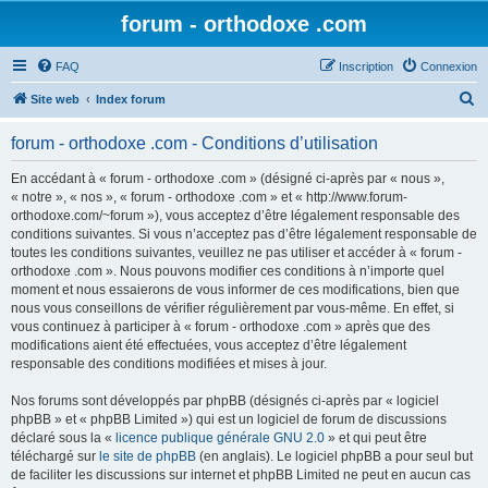
forum - orthodoxe .com
FAQ
Inscription
Connexion
R
Site web
Index forum
e
forum - orthodoxe .com - Conditions d’utilisation
c
h
En accédant à « forum - orthodoxe .com » (désigné ci-après par « nous »,
« notre », « nos », « forum - orthodoxe .com » et « http://www.forum-
e
orthodoxe.com/~forum »), vous acceptez d’être légalement responsable des
r
conditions suivantes. Si vous n’acceptez pas d’être légalement responsable de
toutes les conditions suivantes, veuillez ne pas utiliser et accéder à « forum -
c
orthodoxe .com ». Nous pouvons modifier ces conditions à n’importe quel
h
moment et nous essaierons de vous informer de ces modifications, bien que
nous vous conseillons de vérifier régulièrement par vous-même. En effet, si
e
vous continuez à participer à « forum - orthodoxe .com » après que des
r
modifications aient été effectuées, vous acceptez d’être légalement
responsable des conditions modifiées et mises à jour.
Nos forums sont développés par phpBB (désignés ci-après par « logiciel
phpBB » et « phpBB Limited ») qui est un logiciel de forum de discussions
déclaré sous la «
licence publique générale GNU 2.0
» et qui peut être
téléchargé sur
le site de phpBB
(en anglais). Le logiciel phpBB a pour seul but
de faciliter les discussions sur internet et phpBB Limited ne peut en aucun cas