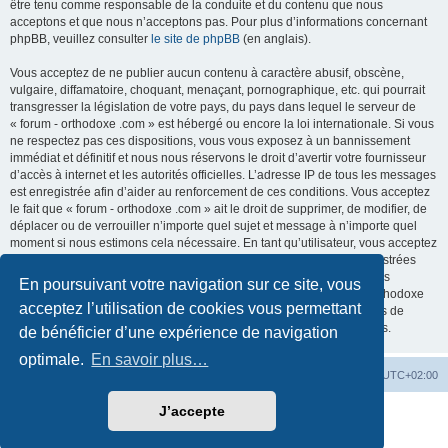
être tenu comme responsable de la conduite et du contenu que nous
acceptons et que nous n’acceptons pas. Pour plus d’informations concernant
phpBB, veuillez consulter
le site de phpBB
(en anglais).
Vous acceptez de ne publier aucun contenu à caractère abusif, obscène,
vulgaire, diffamatoire, choquant, menaçant, pornographique, etc. qui pourrait
transgresser la législation de votre pays, du pays dans lequel le serveur de
« forum - orthodoxe .com » est hébergé ou encore la loi internationale. Si vous
ne respectez pas ces dispositions, vous vous exposez à un bannissement
immédiat et définitif et nous nous réservons le droit d’avertir votre fournisseur
d’accès à internet et les autorités officielles. L’adresse IP de tous les messages
est enregistrée afin d’aider au renforcement de ces conditions. Vous acceptez
le fait que « forum - orthodoxe .com » ait le droit de supprimer, de modifier, de
déplacer ou de verrouiller n’importe quel sujet et message à n’importe quel
moment si nous estimons cela nécessaire. En tant qu’utilisateur, vous acceptez
que toutes les informations que vous avez renseignées soient enregistrées
dans notre base de données. Bien que ces informations ne seront pas
En poursuivant votre navigation sur ce site, vous
diffusées à une tierce partie sans votre consentement, ni « forum - orthodoxe
acceptez l’utilisation de cookies vous permettant
.com », ni phpBB, ne pourront être tenus comme responsables en cas de
tentative de piratage informatique visant à compromettre vos données.
de bénéficier d’une expérience de navigation
optimale.
En savoir plus…
Site web
Index forum
Fuseau horaire sur
UTC+02:00
J’accepte
Développé par
phpBB
® Forum Software © phpBB Limited
Traduction française officielle
©
Qiaeru
Confidentialité
|
Conditions