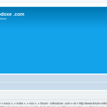
odoxe .com
phone
 « nous », « notre », « nos », « forum - orthodoxe .com » et « http://www.forum-or