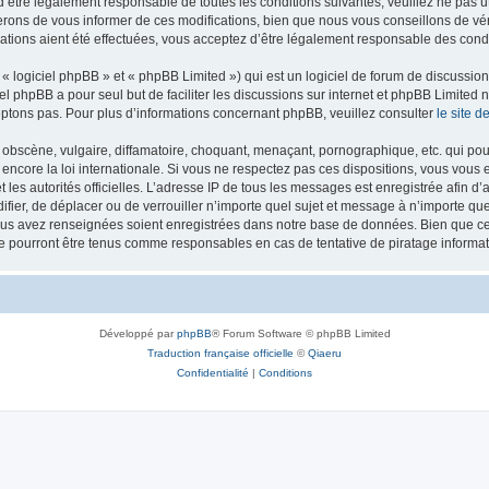
’être légalement responsable de toutes les conditions suivantes, veuillez ne pas u
rons de vous informer de ces modifications, bien que nous vous conseillons de vér
ations aient été effectuées, vous acceptez d’être légalement responsable des condi
 logiciel phpBB » et « phpBB Limited ») qui est un logiciel de forum de discussio
iel phpBB a pour seul but de faciliter les discussions sur internet et phpBB Limit
ptons pas. Pour plus d’informations concernant phpBB, veuillez consulter
le site 
obscène, vulgaire, diffamatoire, choquant, menaçant, pornographique, etc. qui pourr
 encore la loi internationale. Si vous ne respectez pas ces dispositions, vous vous
 et les autorités officielles. L’adresse IP de tous les messages est enregistrée afin 
difier, de déplacer ou de verrouiller n’importe quel sujet et message à n’importe q
vous avez renseignées soient enregistrées dans notre base de données. Bien que ces
ne pourront être tenus comme responsables en cas de tentative de piratage inform
Développé par
phpBB
® Forum Software © phpBB Limited
Traduction française officielle
©
Qiaeru
Confidentialité
|
Conditions