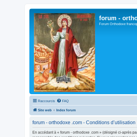
forum - orth
Forum Orthodoxe franco
Raccourcis
FAQ
Site web
Index forum
forum - orthodoxe .com - Conditions d’utilisation
En accédant à « forum - orthodoxe .com » (désigné ci-après par