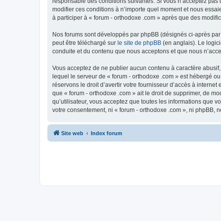
responsable des conditions suivantes. Si vous n’acceptez pas d
modifier ces conditions à n’importe quel moment et nous essaie
à participer à « forum - orthodoxe .com » après que des modific
Nos forums sont développés par phpBB (désignés ci-après par «
peut être téléchargé sur
le site de phpBB
(en anglais). Le logic
conduite et du contenu que nous acceptons et que nous n’acce
Vous acceptez de ne publier aucun contenu à caractère abusif, 
lequel le serveur de « forum - orthodoxe .com » est hébergé ou
réservons le droit d’avertir votre fournisseur d’accès à internet
que « forum - orthodoxe .com » ait le droit de supprimer, de mo
qu’utilisateur, vous acceptez que toutes les informations que 
votre consentement, ni « forum - orthodoxe .com », ni phpBB, 
Site web
Index forum