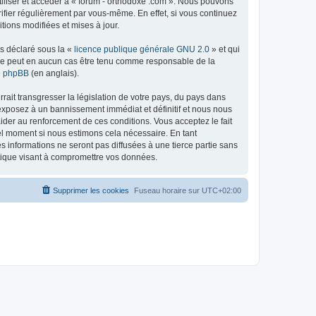
tiliser et accéder à « forum - orthodoxe .com ». Nous pouvons
ifier régulièrement par vous-même. En effet, si vous continuez
tions modifiées et mises à jour.
ns déclaré sous la «
licence publique générale GNU 2.0
» et qui
ed ne peut en aucun cas être tenu comme responsable de la
de phpBB
(en anglais).
ait transgresser la législation de votre pays, du pays dans
 exposez à un bannissement immédiat et définitif et nous nous
d’aider au renforcement de ces conditions. Vous acceptez le fait
uel moment si nous estimons cela nécessaire. En tant
 informations ne seront pas diffusées à une tierce partie sans
atique visant à compromettre vos données.
Supprimer les cookies
Fuseau horaire sur
UTC+02:00