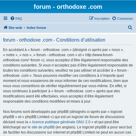
forum - orthodoxe .com
FAQ
Inscription
Connexion
R
Site web
Index forum
e
forum - orthodoxe .com - Conditions d’utilisation
c
h
En accédant à « forum - orthodoxe .com » (désigné ci-après par « nous »,
« notre », « nos », « forum - orthodoxe .com » et « http://www.forum-
e
orthodoxe.com/~forum »), vous acceptez d’être légalement responsable des
r
conditions suivantes. Si vous n’acceptez pas d’être légalement responsable de
toutes les conditions suivantes, veuillez ne pas utiliser et accéder à « forum -
c
orthodoxe .com ». Nous pouvons modifier ces conditions à n’importe quel
h
moment et nous essaierons de vous informer de ces modifications, bien que
nous vous conseillons de vérifier régulièrement par vous-même. En effet, si
e
vous continuez à participer à « forum - orthodoxe .com » après que des
r
modifications aient été effectuées, vous acceptez d’être légalement
responsable des conditions modifiées et mises à jour.
Nos forums sont développés par phpBB (désignés ci-après par « logiciel
phpBB » et « phpBB Limited ») qui est un logiciel de forum de discussions
déclaré sous la «
licence publique générale GNU 2.0
» et qui peut être
téléchargé sur
le site de phpBB
(en anglais). Le logiciel phpBB a pour seul but
de faciliter les discussions sur internet et phpBB Limited ne peut en aucun cas