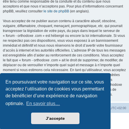
être tenu comme responsable de la conduite et du contenu que nous
acceptons et que nous n’acceptons pas. Pour plus d’informations concernant
phpBB, veuillez consulter
le site de phpBB
(en anglais).
Vous acceptez de ne publier aucun contenu à caractère abusif, obscène,
vulgaire, diffamatoire, choquant, menaçant, pornographique, etc. qui pourrait
transgresser la législation de votre pays, du pays dans lequel le serveur de
« forum - orthodoxe .com » est hébergé ou encore la loi internationale. Si vous
ne respectez pas ces dispositions, vous vous exposez à un bannissement
immédiat et définitif et nous nous réservons le droit d’avertir votre fournisseur
d’accès à internet et les autorités officielles. L’adresse IP de tous les messages
est enregistrée afin d’aider au renforcement de ces conditions. Vous acceptez
le fait que « forum - orthodoxe .com » ait le droit de supprimer, de modifier, de
déplacer ou de verrouiller n’importe quel sujet et message à n’importe quel
moment si nous estimons cela nécessaire. En tant qu’utilisateur, vous acceptez
que toutes les informations que vous avez renseignées soient enregistrées
dans notre base de données. Bien que ces informations ne seront pas
En poursuivant votre navigation sur ce site, vous
diffusées à une tierce partie sans votre consentement, ni « forum - orthodoxe
acceptez l’utilisation de cookies vous permettant
.com », ni phpBB, ne pourront être tenus comme responsables en cas de
tentative de piratage informatique visant à compromettre vos données.
de bénéficier d’une expérience de navigation
optimale.
En savoir plus…
Site web
Index forum
Fuseau horaire sur
UTC+02:00
J’accepte
Développé par
phpBB
® Forum Software © phpBB Limited
Traduction française officielle
©
Qiaeru
Confidentialité
|
Conditions