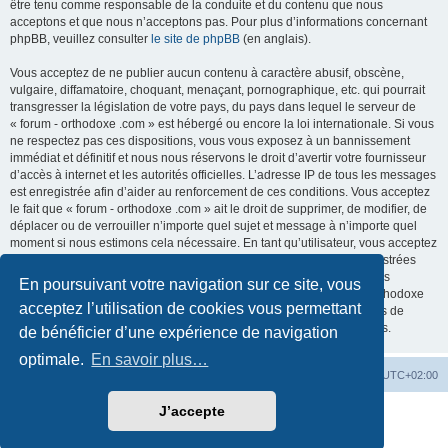
être tenu comme responsable de la conduite et du contenu que nous
acceptons et que nous n’acceptons pas. Pour plus d’informations concernant
phpBB, veuillez consulter
le site de phpBB
(en anglais).
Vous acceptez de ne publier aucun contenu à caractère abusif, obscène,
vulgaire, diffamatoire, choquant, menaçant, pornographique, etc. qui pourrait
transgresser la législation de votre pays, du pays dans lequel le serveur de
« forum - orthodoxe .com » est hébergé ou encore la loi internationale. Si vous
ne respectez pas ces dispositions, vous vous exposez à un bannissement
immédiat et définitif et nous nous réservons le droit d’avertir votre fournisseur
d’accès à internet et les autorités officielles. L’adresse IP de tous les messages
est enregistrée afin d’aider au renforcement de ces conditions. Vous acceptez
le fait que « forum - orthodoxe .com » ait le droit de supprimer, de modifier, de
déplacer ou de verrouiller n’importe quel sujet et message à n’importe quel
moment si nous estimons cela nécessaire. En tant qu’utilisateur, vous acceptez
que toutes les informations que vous avez renseignées soient enregistrées
dans notre base de données. Bien que ces informations ne seront pas
En poursuivant votre navigation sur ce site, vous
diffusées à une tierce partie sans votre consentement, ni « forum - orthodoxe
acceptez l’utilisation de cookies vous permettant
.com », ni phpBB, ne pourront être tenus comme responsables en cas de
tentative de piratage informatique visant à compromettre vos données.
de bénéficier d’une expérience de navigation
optimale.
En savoir plus…
Site web
Index forum
Fuseau horaire sur
UTC+02:00
J’accepte
Développé par
phpBB
® Forum Software © phpBB Limited
Traduction française officielle
©
Qiaeru
Confidentialité
|
Conditions