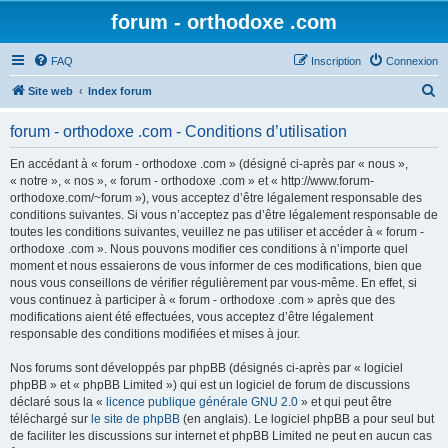
forum - orthodoxe .com
FAQ
Inscription
Connexion
R
Site web
Index forum
e
forum - orthodoxe .com - Conditions d’utilisation
c
h
En accédant à « forum - orthodoxe .com » (désigné ci-après par « nous »,
« notre », « nos », « forum - orthodoxe .com » et « http://www.forum-
e
orthodoxe.com/~forum »), vous acceptez d’être légalement responsable des
r
conditions suivantes. Si vous n’acceptez pas d’être légalement responsable de
toutes les conditions suivantes, veuillez ne pas utiliser et accéder à « forum -
c
orthodoxe .com ». Nous pouvons modifier ces conditions à n’importe quel
h
moment et nous essaierons de vous informer de ces modifications, bien que
nous vous conseillons de vérifier régulièrement par vous-même. En effet, si
e
vous continuez à participer à « forum - orthodoxe .com » après que des
r
modifications aient été effectuées, vous acceptez d’être légalement
responsable des conditions modifiées et mises à jour.
Nos forums sont développés par phpBB (désignés ci-après par « logiciel
phpBB » et « phpBB Limited ») qui est un logiciel de forum de discussions
déclaré sous la «
licence publique générale GNU 2.0
» et qui peut être
téléchargé sur
le site de phpBB
(en anglais). Le logiciel phpBB a pour seul but
de faciliter les discussions sur internet et phpBB Limited ne peut en aucun cas