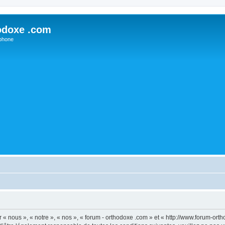
odoxe .com
phone
 « nous », « notre », « nos », « forum - orthodoxe .com » et « http://www.forum-or