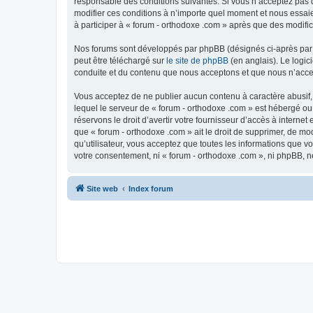
responsable des conditions suivantes. Si vous n’acceptez pas d
modifier ces conditions à n’importe quel moment et nous essaie
à participer à « forum - orthodoxe .com » après que des modific
Nos forums sont développés par phpBB (désignés ci-après par «
peut être téléchargé sur
le site de phpBB
(en anglais). Le logic
conduite et du contenu que nous acceptons et que nous n’acce
Vous acceptez de ne publier aucun contenu à caractère abusif, 
lequel le serveur de « forum - orthodoxe .com » est hébergé ou
réservons le droit d’avertir votre fournisseur d’accès à internet
que « forum - orthodoxe .com » ait le droit de supprimer, de mo
qu’utilisateur, vous acceptez que toutes les informations que 
votre consentement, ni « forum - orthodoxe .com », ni phpBB, 
Site web
Index forum