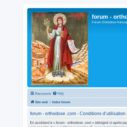
forum - orth
Forum Orthodoxe franco
Raccourcis
FAQ
Site web
Index forum
forum - orthodoxe .com - Conditions d’utilisation
En accédant à « forum - orthodoxe .com » (désigné ci-après par