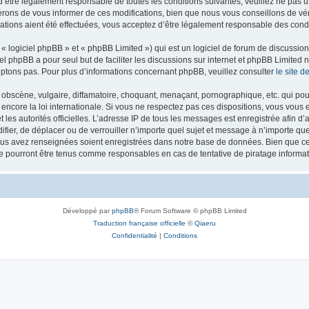
’être légalement responsable de toutes les conditions suivantes, veuillez ne pas u
rons de vous informer de ces modifications, bien que nous vous conseillons de vér
ations aient été effectuées, vous acceptez d’être légalement responsable des condi
 logiciel phpBB » et « phpBB Limited ») qui est un logiciel de forum de discussio
iel phpBB a pour seul but de faciliter les discussions sur internet et phpBB Limit
ptons pas. Pour plus d’informations concernant phpBB, veuillez consulter
le site 
obscène, vulgaire, diffamatoire, choquant, menaçant, pornographique, etc. qui pourr
 encore la loi internationale. Si vous ne respectez pas ces dispositions, vous vous
 et les autorités officielles. L’adresse IP de tous les messages est enregistrée afin 
difier, de déplacer ou de verrouiller n’importe quel sujet et message à n’importe q
vous avez renseignées soient enregistrées dans notre base de données. Bien que ces
ne pourront être tenus comme responsables en cas de tentative de piratage inform
Développé par
phpBB
® Forum Software © phpBB Limited
Traduction française officielle
©
Qiaeru
Confidentialité
|
Conditions