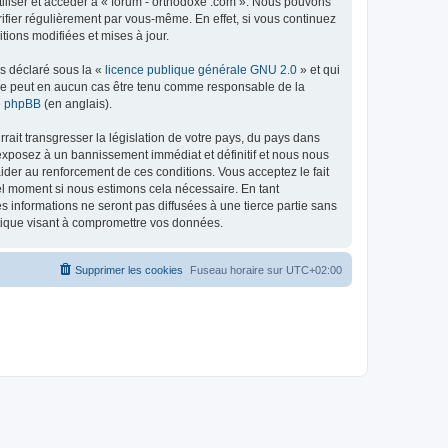
tiliser et accéder à « forum - orthodoxe .com ». Nous pouvons
ifier régulièrement par vous-même. En effet, si vous continuez
tions modifiées et mises à jour.
ns déclaré sous la «
licence publique générale GNU 2.0
» et qui
ed ne peut en aucun cas être tenu comme responsable de la
de phpBB
(en anglais).
ait transgresser la législation de votre pays, du pays dans
 exposez à un bannissement immédiat et définitif et nous nous
d’aider au renforcement de ces conditions. Vous acceptez le fait
uel moment si nous estimons cela nécessaire. En tant
 informations ne seront pas diffusées à une tierce partie sans
atique visant à compromettre vos données.
Supprimer les cookies
Fuseau horaire sur
UTC+02:00