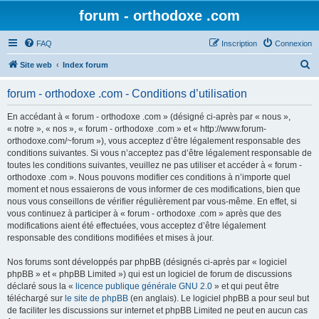
forum - orthodoxe .com
FAQ
Inscription
Connexion
R
Site web
Index forum
e
forum - orthodoxe .com - Conditions d’utilisation
c
h
En accédant à « forum - orthodoxe .com » (désigné ci-après par « nous »,
« notre », « nos », « forum - orthodoxe .com » et « http://www.forum-
e
orthodoxe.com/~forum »), vous acceptez d’être légalement responsable des
r
conditions suivantes. Si vous n’acceptez pas d’être légalement responsable de
toutes les conditions suivantes, veuillez ne pas utiliser et accéder à « forum -
c
orthodoxe .com ». Nous pouvons modifier ces conditions à n’importe quel
h
moment et nous essaierons de vous informer de ces modifications, bien que
nous vous conseillons de vérifier régulièrement par vous-même. En effet, si
e
vous continuez à participer à « forum - orthodoxe .com » après que des
r
modifications aient été effectuées, vous acceptez d’être légalement
responsable des conditions modifiées et mises à jour.
Nos forums sont développés par phpBB (désignés ci-après par « logiciel
phpBB » et « phpBB Limited ») qui est un logiciel de forum de discussions
déclaré sous la «
licence publique générale GNU 2.0
» et qui peut être
téléchargé sur
le site de phpBB
(en anglais). Le logiciel phpBB a pour seul but
de faciliter les discussions sur internet et phpBB Limited ne peut en aucun cas