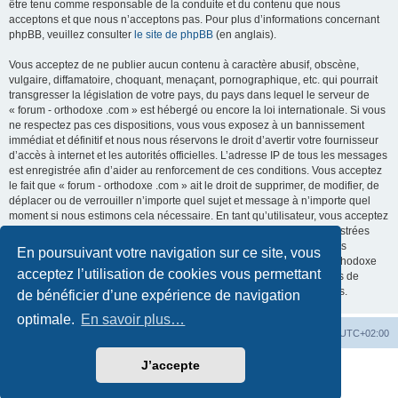
être tenu comme responsable de la conduite et du contenu que nous
acceptons et que nous n’acceptons pas. Pour plus d’informations concernant
phpBB, veuillez consulter
le site de phpBB
(en anglais).
Vous acceptez de ne publier aucun contenu à caractère abusif, obscène,
vulgaire, diffamatoire, choquant, menaçant, pornographique, etc. qui pourrait
transgresser la législation de votre pays, du pays dans lequel le serveur de
« forum - orthodoxe .com » est hébergé ou encore la loi internationale. Si vous
ne respectez pas ces dispositions, vous vous exposez à un bannissement
immédiat et définitif et nous nous réservons le droit d’avertir votre fournisseur
d’accès à internet et les autorités officielles. L’adresse IP de tous les messages
est enregistrée afin d’aider au renforcement de ces conditions. Vous acceptez
le fait que « forum - orthodoxe .com » ait le droit de supprimer, de modifier, de
déplacer ou de verrouiller n’importe quel sujet et message à n’importe quel
moment si nous estimons cela nécessaire. En tant qu’utilisateur, vous acceptez
que toutes les informations que vous avez renseignées soient enregistrées
dans notre base de données. Bien que ces informations ne seront pas
En poursuivant votre navigation sur ce site, vous
diffusées à une tierce partie sans votre consentement, ni « forum - orthodoxe
acceptez l’utilisation de cookies vous permettant
.com », ni phpBB, ne pourront être tenus comme responsables en cas de
tentative de piratage informatique visant à compromettre vos données.
de bénéficier d’une expérience de navigation
optimale.
En savoir plus…
Site web
Index forum
Fuseau horaire sur
UTC+02:00
J’accepte
Développé par
phpBB
® Forum Software © phpBB Limited
Traduction française officielle
©
Qiaeru
Confidentialité
|
Conditions