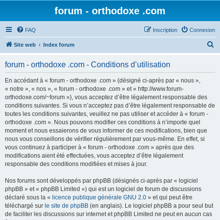
forum - orthodoxe .com
FAQ
Inscription
Connexion
R
Site web
Index forum
e
forum - orthodoxe .com - Conditions d’utilisation
c
h
En accédant à « forum - orthodoxe .com » (désigné ci-après par « nous »,
« notre », « nos », « forum - orthodoxe .com » et « http://www.forum-
e
orthodoxe.com/~forum »), vous acceptez d’être légalement responsable des
r
conditions suivantes. Si vous n’acceptez pas d’être légalement responsable de
toutes les conditions suivantes, veuillez ne pas utiliser et accéder à « forum -
c
orthodoxe .com ». Nous pouvons modifier ces conditions à n’importe quel
h
moment et nous essaierons de vous informer de ces modifications, bien que
nous vous conseillons de vérifier régulièrement par vous-même. En effet, si
e
vous continuez à participer à « forum - orthodoxe .com » après que des
r
modifications aient été effectuées, vous acceptez d’être légalement
responsable des conditions modifiées et mises à jour.
Nos forums sont développés par phpBB (désignés ci-après par « logiciel
phpBB » et « phpBB Limited ») qui est un logiciel de forum de discussions
déclaré sous la «
licence publique générale GNU 2.0
» et qui peut être
téléchargé sur
le site de phpBB
(en anglais). Le logiciel phpBB a pour seul but
de faciliter les discussions sur internet et phpBB Limited ne peut en aucun cas