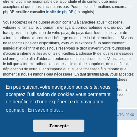
être tenu comme responsable de la conduite et du contenu que nous
acceptons et que nous n’acceptons pas. Pour plus d’informations concernant
phpBB, veuillez consulter
le site de phpBB
(en anglais).
Vous acceptez de ne publier aucun contenu à caractère abusif, obscène,
vulgaire, diffamatoire, choquant, menaçant, pornographique, etc. qui pourrait
transgresser la législation de votre pays, du pays dans lequel le serveur de
« forum - orthodoxe .com » est hébergé ou encore la loi internationale. Si vous
ne respectez pas ces dispositions, vous vous exposez à un bannissement
immédiat et définitif et nous nous réservons le droit d’avertir votre fournisseur
d’accès à internet et les autorités officielles. L’adresse IP de tous les messages
est enregistrée afin d’aider au renforcement de ces conditions. Vous acceptez
le fait que « forum - orthodoxe .com » ait le droit de supprimer, de modifier, de
déplacer ou de verrouiller n’importe quel sujet et message à n’importe quel
moment si nous estimons cela nécessaire. En tant qu’utilisateur, vous acceptez
que toutes les informations que vous avez renseignées soient enregistrées
dans notre base de données. Bien que ces informations ne seront pas
En poursuivant votre navigation sur ce site, vous
diffusées à une tierce partie sans votre consentement, ni « forum - orthodoxe
acceptez l’utilisation de cookies vous permettant
.com », ni phpBB, ne pourront être tenus comme responsables en cas de
tentative de piratage informatique visant à compromettre vos données.
de bénéficier d’une expérience de navigation
optimale.
En savoir plus…
Site web
Index forum
Fuseau horaire sur
UTC+02:00
J’accepte
Développé par
phpBB
® Forum Software © phpBB Limited
Traduction française officielle
©
Qiaeru
Confidentialité
|
Conditions