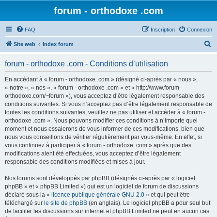
forum - orthodoxe .com
FAQ
Inscription
Connexion
R
Site web
Index forum
e
forum - orthodoxe .com - Conditions d’utilisation
c
h
En accédant à « forum - orthodoxe .com » (désigné ci-après par « nous »,
« notre », « nos », « forum - orthodoxe .com » et « http://www.forum-
e
orthodoxe.com/~forum »), vous acceptez d’être légalement responsable des
r
conditions suivantes. Si vous n’acceptez pas d’être légalement responsable de
toutes les conditions suivantes, veuillez ne pas utiliser et accéder à « forum -
c
orthodoxe .com ». Nous pouvons modifier ces conditions à n’importe quel
h
moment et nous essaierons de vous informer de ces modifications, bien que
nous vous conseillons de vérifier régulièrement par vous-même. En effet, si
e
vous continuez à participer à « forum - orthodoxe .com » après que des
r
modifications aient été effectuées, vous acceptez d’être légalement
responsable des conditions modifiées et mises à jour.
Nos forums sont développés par phpBB (désignés ci-après par « logiciel
phpBB » et « phpBB Limited ») qui est un logiciel de forum de discussions
déclaré sous la «
licence publique générale GNU 2.0
» et qui peut être
téléchargé sur
le site de phpBB
(en anglais). Le logiciel phpBB a pour seul but
de faciliter les discussions sur internet et phpBB Limited ne peut en aucun cas