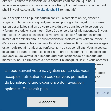
être tenu comme responsable de la conduite et du contenu que nous
acceptons et que nous n’acceptons pas. Pour plus d’informations concernant
phpBB, veuillez consulter
le site de phpBB
(en anglais).
Vous acceptez de ne publier aucun contenu à caractère abusif, obscène,
vulgaire, diffamatoire, choquant, menaçant, pornographique, etc. qui pourrait
transgresser la législation de votre pays, du pays dans lequel le serveur de
« forum - orthodoxe .com » est hébergé ou encore la loi internationale. Si vous
ne respectez pas ces dispositions, vous vous exposez à un bannissement
immédiat et définitif et nous nous réservons le droit d’avertir votre fournisseur
d’accès à internet et les autorités officielles. L’adresse IP de tous les messages
est enregistrée afin d’aider au renforcement de ces conditions. Vous acceptez
le fait que « forum - orthodoxe .com » ait le droit de supprimer, de modifier, de
déplacer ou de verrouiller n’importe quel sujet et message à n’importe quel
moment si nous estimons cela nécessaire. En tant qu’utilisateur, vous acceptez
que toutes les informations que vous avez renseignées soient enregistrées
dans notre base de données. Bien que ces informations ne seront pas
En poursuivant votre navigation sur ce site, vous
diffusées à une tierce partie sans votre consentement, ni « forum - orthodoxe
acceptez l’utilisation de cookies vous permettant
.com », ni phpBB, ne pourront être tenus comme responsables en cas de
tentative de piratage informatique visant à compromettre vos données.
de bénéficier d’une expérience de navigation
optimale.
En savoir plus…
Site web
Index forum
Fuseau horaire sur
UTC+02:00
J’accepte
Développé par
phpBB
® Forum Software © phpBB Limited
Traduction française officielle
©
Qiaeru
Confidentialité
|
Conditions