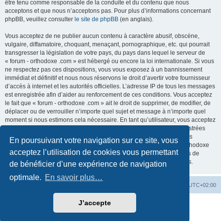
être tenu comme responsable de la conduite et du contenu que nous
acceptons et que nous n’acceptons pas. Pour plus d’informations concernant
phpBB, veuillez consulter
le site de phpBB
(en anglais).
Vous acceptez de ne publier aucun contenu à caractère abusif, obscène,
vulgaire, diffamatoire, choquant, menaçant, pornographique, etc. qui pourrait
transgresser la législation de votre pays, du pays dans lequel le serveur de
« forum - orthodoxe .com » est hébergé ou encore la loi internationale. Si vous
ne respectez pas ces dispositions, vous vous exposez à un bannissement
immédiat et définitif et nous nous réservons le droit d’avertir votre fournisseur
d’accès à internet et les autorités officielles. L’adresse IP de tous les messages
est enregistrée afin d’aider au renforcement de ces conditions. Vous acceptez
le fait que « forum - orthodoxe .com » ait le droit de supprimer, de modifier, de
déplacer ou de verrouiller n’importe quel sujet et message à n’importe quel
moment si nous estimons cela nécessaire. En tant qu’utilisateur, vous acceptez
que toutes les informations que vous avez renseignées soient enregistrées
dans notre base de données. Bien que ces informations ne seront pas
En poursuivant votre navigation sur ce site, vous
diffusées à une tierce partie sans votre consentement, ni « forum - orthodoxe
acceptez l’utilisation de cookies vous permettant
.com », ni phpBB, ne pourront être tenus comme responsables en cas de
tentative de piratage informatique visant à compromettre vos données.
de bénéficier d’une expérience de navigation
optimale.
En savoir plus…
Site web
Index forum
Fuseau horaire sur
UTC+02:00
J’accepte
Développé par
phpBB
® Forum Software © phpBB Limited
Traduction française officielle
©
Qiaeru
Confidentialité
|
Conditions