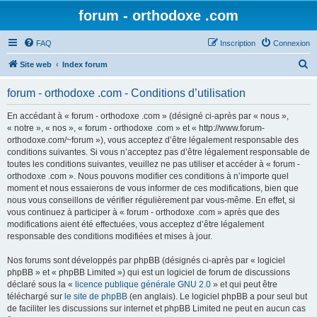
forum - orthodoxe .com
FAQ
Inscription
Connexion
R
Site web
Index forum
e
forum - orthodoxe .com - Conditions d’utilisation
c
h
En accédant à « forum - orthodoxe .com » (désigné ci-après par « nous »,
« notre », « nos », « forum - orthodoxe .com » et « http://www.forum-
e
orthodoxe.com/~forum »), vous acceptez d’être légalement responsable des
r
conditions suivantes. Si vous n’acceptez pas d’être légalement responsable de
toutes les conditions suivantes, veuillez ne pas utiliser et accéder à « forum -
c
orthodoxe .com ». Nous pouvons modifier ces conditions à n’importe quel
h
moment et nous essaierons de vous informer de ces modifications, bien que
nous vous conseillons de vérifier régulièrement par vous-même. En effet, si
e
vous continuez à participer à « forum - orthodoxe .com » après que des
r
modifications aient été effectuées, vous acceptez d’être légalement
responsable des conditions modifiées et mises à jour.
Nos forums sont développés par phpBB (désignés ci-après par « logiciel
phpBB » et « phpBB Limited ») qui est un logiciel de forum de discussions
déclaré sous la «
licence publique générale GNU 2.0
» et qui peut être
téléchargé sur
le site de phpBB
(en anglais). Le logiciel phpBB a pour seul but
de faciliter les discussions sur internet et phpBB Limited ne peut en aucun cas