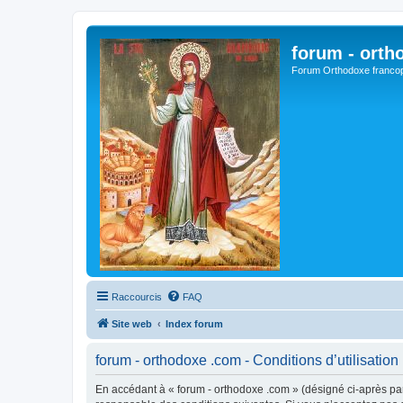
forum - orth
Forum Orthodoxe franco
Raccourcis
FAQ
Site web
Index forum
forum - orthodoxe .com - Conditions d’utilisation
En accédant à « forum - orthodoxe .com » (désigné ci-après par