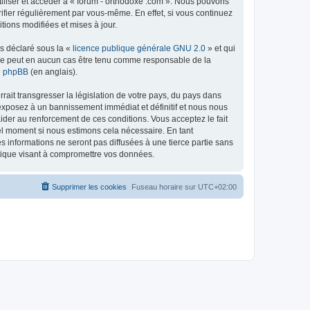
tiliser et accéder à « forum - orthodoxe .com ». Nous pouvons
ifier régulièrement par vous-même. En effet, si vous continuez
tions modifiées et mises à jour.
ns déclaré sous la «
licence publique générale GNU 2.0
» et qui
ed ne peut en aucun cas être tenu comme responsable de la
de phpBB
(en anglais).
ait transgresser la législation de votre pays, du pays dans
 exposez à un bannissement immédiat et définitif et nous nous
d’aider au renforcement de ces conditions. Vous acceptez le fait
uel moment si nous estimons cela nécessaire. En tant
 informations ne seront pas diffusées à une tierce partie sans
atique visant à compromettre vos données.
Supprimer les cookies
Fuseau horaire sur
UTC+02:00