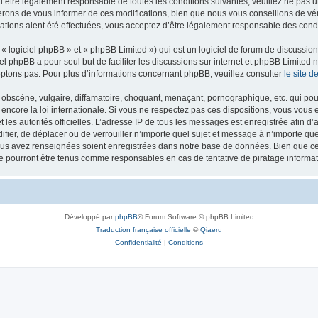
’être légalement responsable de toutes les conditions suivantes, veuillez ne pas u
rons de vous informer de ces modifications, bien que nous vous conseillons de vér
ations aient été effectuées, vous acceptez d’être légalement responsable des condi
 logiciel phpBB » et « phpBB Limited ») qui est un logiciel de forum de discussio
iel phpBB a pour seul but de faciliter les discussions sur internet et phpBB Limit
ptons pas. Pour plus d’informations concernant phpBB, veuillez consulter
le site 
obscène, vulgaire, diffamatoire, choquant, menaçant, pornographique, etc. qui pourr
 encore la loi internationale. Si vous ne respectez pas ces dispositions, vous vous
 et les autorités officielles. L’adresse IP de tous les messages est enregistrée afin 
difier, de déplacer ou de verrouiller n’importe quel sujet et message à n’importe q
vous avez renseignées soient enregistrées dans notre base de données. Bien que ces
ne pourront être tenus comme responsables en cas de tentative de piratage inform
Développé par
phpBB
® Forum Software © phpBB Limited
Traduction française officielle
©
Qiaeru
Confidentialité
|
Conditions