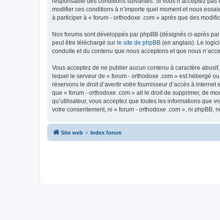
responsable des conditions suivantes. Si vous n’acceptez pas d
modifier ces conditions à n’importe quel moment et nous essaie
à participer à « forum - orthodoxe .com » après que des modific
Nos forums sont développés par phpBB (désignés ci-après par «
peut être téléchargé sur
le site de phpBB
(en anglais). Le logic
conduite et du contenu que nous acceptons et que nous n’acce
Vous acceptez de ne publier aucun contenu à caractère abusif, 
lequel le serveur de « forum - orthodoxe .com » est hébergé ou
réservons le droit d’avertir votre fournisseur d’accès à internet
que « forum - orthodoxe .com » ait le droit de supprimer, de mo
qu’utilisateur, vous acceptez que toutes les informations que 
votre consentement, ni « forum - orthodoxe .com », ni phpBB, 
Site web
Index forum