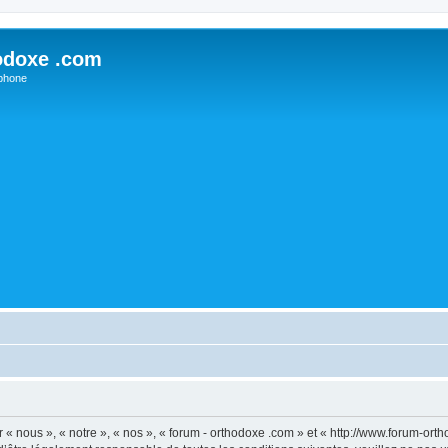
odoxe .com
phone
 « nous », « notre », « nos », « forum - orthodoxe .com » et « http://www.forum-or