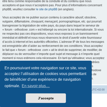
être tenu comme responsable de la conduite et du contenu que nous
acceptons et que nous n’acceptons pas. Pour plus d’informations concernant
phpBB, veuillez consulter
le site de phpBB
(en anglais).
Vous acceptez de ne publier aucun contenu à caractère abusif, obscène,
vulgaire, diffamatoire, choquant, menaçant, pornographique, etc. qui pourrait
transgresser la législation de votre pays, du pays dans lequel le serveur de
« forum - orthodoxe .com » est hébergé ou encore la loi internationale. Si vous
ne respectez pas ces dispositions, vous vous exposez à un bannissement
immédiat et définitif et nous nous réservons le droit d’avertir votre fournisseur
d’accès à internet et les autorités officielles. L’adresse IP de tous les messages
est enregistrée afin d’aider au renforcement de ces conditions. Vous acceptez
le fait que « forum - orthodoxe .com » ait le droit de supprimer, de modifier, de
déplacer ou de verrouiller n’importe quel sujet et message à n’importe quel
moment si nous estimons cela nécessaire. En tant qu’utilisateur, vous acceptez
que toutes les informations que vous avez renseignées soient enregistrées
dans notre base de données. Bien que ces informations ne seront pas
En poursuivant votre navigation sur ce site, vous
diffusées à une tierce partie sans votre consentement, ni « forum - orthodoxe
acceptez l’utilisation de cookies vous permettant
.com », ni phpBB, ne pourront être tenus comme responsables en cas de
tentative de piratage informatique visant à compromettre vos données.
de bénéficier d’une expérience de navigation
optimale.
En savoir plus…
Site web
Index forum
Fuseau horaire sur
UTC+02:00
J’accepte
Développé par
phpBB
® Forum Software © phpBB Limited
Traduction française officielle
©
Qiaeru
Confidentialité
|
Conditions