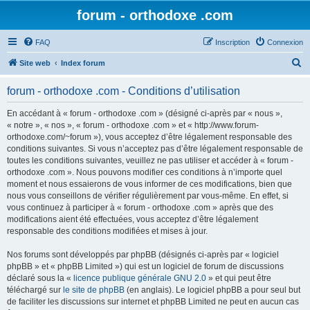
forum - orthodoxe .com
FAQ
Inscription
Connexion
R
Site web
Index forum
e
forum - orthodoxe .com - Conditions d’utilisation
c
h
En accédant à « forum - orthodoxe .com » (désigné ci-après par « nous »,
« notre », « nos », « forum - orthodoxe .com » et « http://www.forum-
e
orthodoxe.com/~forum »), vous acceptez d’être légalement responsable des
r
conditions suivantes. Si vous n’acceptez pas d’être légalement responsable de
toutes les conditions suivantes, veuillez ne pas utiliser et accéder à « forum -
c
orthodoxe .com ». Nous pouvons modifier ces conditions à n’importe quel
h
moment et nous essaierons de vous informer de ces modifications, bien que
nous vous conseillons de vérifier régulièrement par vous-même. En effet, si
e
vous continuez à participer à « forum - orthodoxe .com » après que des
r
modifications aient été effectuées, vous acceptez d’être légalement
responsable des conditions modifiées et mises à jour.
Nos forums sont développés par phpBB (désignés ci-après par « logiciel
phpBB » et « phpBB Limited ») qui est un logiciel de forum de discussions
déclaré sous la «
licence publique générale GNU 2.0
» et qui peut être
téléchargé sur
le site de phpBB
(en anglais). Le logiciel phpBB a pour seul but
de faciliter les discussions sur internet et phpBB Limited ne peut en aucun cas