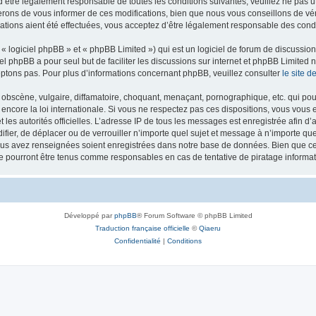
’être légalement responsable de toutes les conditions suivantes, veuillez ne pas u
rons de vous informer de ces modifications, bien que nous vous conseillons de vér
ations aient été effectuées, vous acceptez d’être légalement responsable des condi
 logiciel phpBB » et « phpBB Limited ») qui est un logiciel de forum de discussio
iel phpBB a pour seul but de faciliter les discussions sur internet et phpBB Limit
ptons pas. Pour plus d’informations concernant phpBB, veuillez consulter
le site 
obscène, vulgaire, diffamatoire, choquant, menaçant, pornographique, etc. qui pourr
 encore la loi internationale. Si vous ne respectez pas ces dispositions, vous vous
 et les autorités officielles. L’adresse IP de tous les messages est enregistrée afin 
difier, de déplacer ou de verrouiller n’importe quel sujet et message à n’importe q
vous avez renseignées soient enregistrées dans notre base de données. Bien que ces
ne pourront être tenus comme responsables en cas de tentative de piratage inform
Développé par
phpBB
® Forum Software © phpBB Limited
Traduction française officielle
©
Qiaeru
Confidentialité
|
Conditions