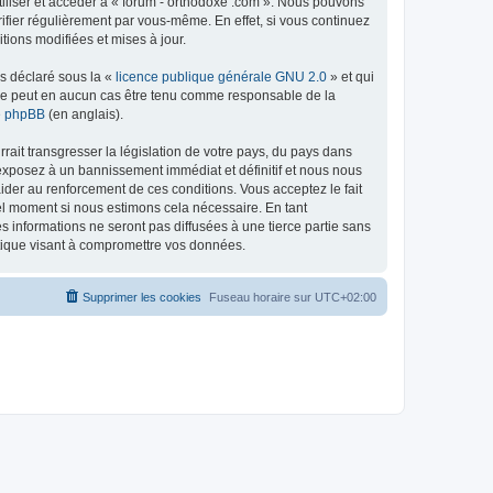
tiliser et accéder à « forum - orthodoxe .com ». Nous pouvons
ifier régulièrement par vous-même. En effet, si vous continuez
tions modifiées et mises à jour.
ns déclaré sous la «
licence publique générale GNU 2.0
» et qui
ed ne peut en aucun cas être tenu comme responsable de la
de phpBB
(en anglais).
ait transgresser la législation de votre pays, du pays dans
 exposez à un bannissement immédiat et définitif et nous nous
d’aider au renforcement de ces conditions. Vous acceptez le fait
uel moment si nous estimons cela nécessaire. En tant
 informations ne seront pas diffusées à une tierce partie sans
atique visant à compromettre vos données.
Supprimer les cookies
Fuseau horaire sur
UTC+02:00