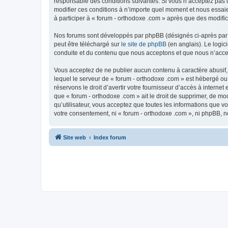
responsable des conditions suivantes. Si vous n’acceptez pas d
modifier ces conditions à n’importe quel moment et nous essaie
à participer à « forum - orthodoxe .com » après que des modific
Nos forums sont développés par phpBB (désignés ci-après par «
peut être téléchargé sur
le site de phpBB
(en anglais). Le logic
conduite et du contenu que nous acceptons et que nous n’acce
Vous acceptez de ne publier aucun contenu à caractère abusif, 
lequel le serveur de « forum - orthodoxe .com » est hébergé ou
réservons le droit d’avertir votre fournisseur d’accès à internet
que « forum - orthodoxe .com » ait le droit de supprimer, de mo
qu’utilisateur, vous acceptez que toutes les informations que 
votre consentement, ni « forum - orthodoxe .com », ni phpBB, 
Site web
Index forum