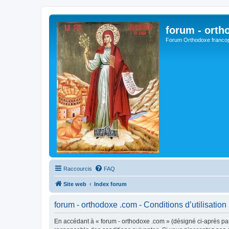
forum - orth
Forum Orthodoxe franco
Raccourcis
FAQ
Site web
Index forum
forum - orthodoxe .com - Conditions d’utilisation
En accédant à « forum - orthodoxe .com » (désigné ci-après par