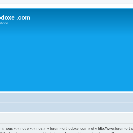
odoxe .com
phone
 « nous », « notre », « nos », « forum - orthodoxe .com » et « http://www.forum-or