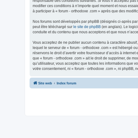
responsable des conditions suivantes. Si vous n’acceptez pas d
modifier ces conditions à n’importe quel moment et nous essaie
à participer à « forum - orthodoxe .com » après que des modific
Nos forums sont développés par phpBB (désignés ci-après par «
peut être téléchargé sur
le site de phpBB
(en anglais). Le logic
conduite et du contenu que nous acceptons et que nous n’acce
Vous acceptez de ne publier aucun contenu à caractère abusif, 
lequel le serveur de « forum - orthodoxe .com » est hébergé ou
réservons le droit d’avertir votre fournisseur d’accès à internet
que « forum - orthodoxe .com » ait le droit de supprimer, de mo
qu’utilisateur, vous acceptez que toutes les informations que 
votre consentement, ni « forum - orthodoxe .com », ni phpBB, 
Site web
Index forum