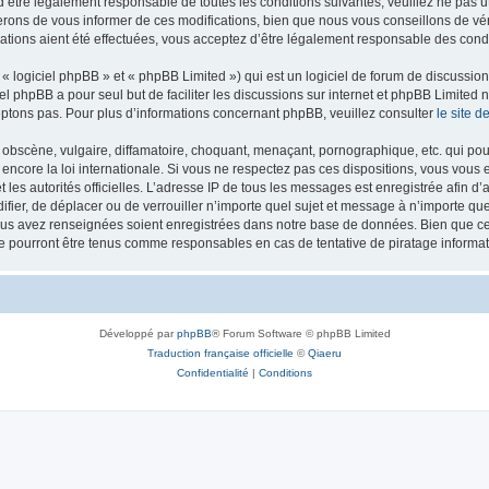
’être légalement responsable de toutes les conditions suivantes, veuillez ne pas u
rons de vous informer de ces modifications, bien que nous vous conseillons de vér
ations aient été effectuées, vous acceptez d’être légalement responsable des condi
 logiciel phpBB » et « phpBB Limited ») qui est un logiciel de forum de discussio
iel phpBB a pour seul but de faciliter les discussions sur internet et phpBB Limit
ptons pas. Pour plus d’informations concernant phpBB, veuillez consulter
le site 
obscène, vulgaire, diffamatoire, choquant, menaçant, pornographique, etc. qui pourr
 encore la loi internationale. Si vous ne respectez pas ces dispositions, vous vous
 et les autorités officielles. L’adresse IP de tous les messages est enregistrée afin 
difier, de déplacer ou de verrouiller n’importe quel sujet et message à n’importe q
vous avez renseignées soient enregistrées dans notre base de données. Bien que ces
ne pourront être tenus comme responsables en cas de tentative de piratage inform
Développé par
phpBB
® Forum Software © phpBB Limited
Traduction française officielle
©
Qiaeru
Confidentialité
|
Conditions