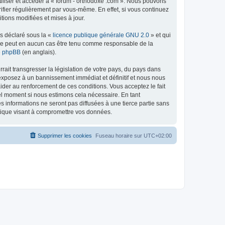
tiliser et accéder à « forum - orthodoxe .com ». Nous pouvons
ifier régulièrement par vous-même. En effet, si vous continuez
tions modifiées et mises à jour.
ns déclaré sous la «
licence publique générale GNU 2.0
» et qui
ed ne peut en aucun cas être tenu comme responsable de la
de phpBB
(en anglais).
ait transgresser la législation de votre pays, du pays dans
 exposez à un bannissement immédiat et définitif et nous nous
d’aider au renforcement de ces conditions. Vous acceptez le fait
uel moment si nous estimons cela nécessaire. En tant
 informations ne seront pas diffusées à une tierce partie sans
atique visant à compromettre vos données.
Supprimer les cookies
Fuseau horaire sur
UTC+02:00