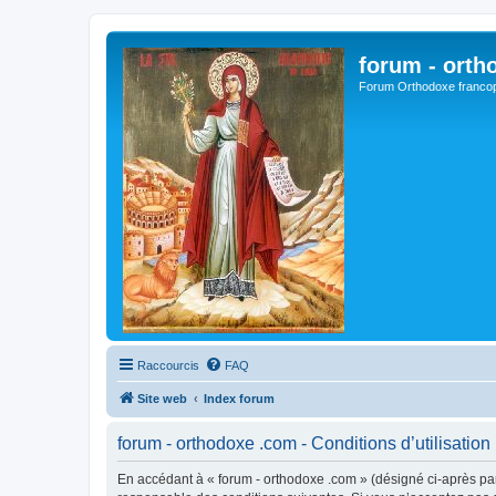
forum - orth
Forum Orthodoxe franco
Raccourcis
FAQ
Site web
Index forum
forum - orthodoxe .com - Conditions d’utilisation
En accédant à « forum - orthodoxe .com » (désigné ci-après par