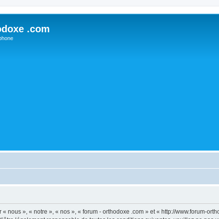
odoxe .com
phone
 « nous », « notre », « nos », « forum - orthodoxe .com » et « http://www.forum-or