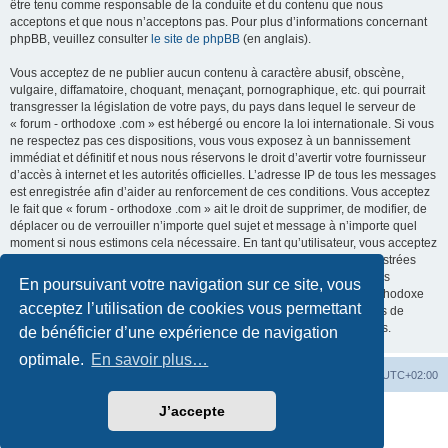
être tenu comme responsable de la conduite et du contenu que nous
acceptons et que nous n’acceptons pas. Pour plus d’informations concernant
phpBB, veuillez consulter
le site de phpBB
(en anglais).
Vous acceptez de ne publier aucun contenu à caractère abusif, obscène,
vulgaire, diffamatoire, choquant, menaçant, pornographique, etc. qui pourrait
transgresser la législation de votre pays, du pays dans lequel le serveur de
« forum - orthodoxe .com » est hébergé ou encore la loi internationale. Si vous
ne respectez pas ces dispositions, vous vous exposez à un bannissement
immédiat et définitif et nous nous réservons le droit d’avertir votre fournisseur
d’accès à internet et les autorités officielles. L’adresse IP de tous les messages
est enregistrée afin d’aider au renforcement de ces conditions. Vous acceptez
le fait que « forum - orthodoxe .com » ait le droit de supprimer, de modifier, de
déplacer ou de verrouiller n’importe quel sujet et message à n’importe quel
moment si nous estimons cela nécessaire. En tant qu’utilisateur, vous acceptez
que toutes les informations que vous avez renseignées soient enregistrées
dans notre base de données. Bien que ces informations ne seront pas
En poursuivant votre navigation sur ce site, vous
diffusées à une tierce partie sans votre consentement, ni « forum - orthodoxe
acceptez l’utilisation de cookies vous permettant
.com », ni phpBB, ne pourront être tenus comme responsables en cas de
tentative de piratage informatique visant à compromettre vos données.
de bénéficier d’une expérience de navigation
optimale.
En savoir plus…
Site web
Index forum
Fuseau horaire sur
UTC+02:00
J’accepte
Développé par
phpBB
® Forum Software © phpBB Limited
Traduction française officielle
©
Qiaeru
Confidentialité
|
Conditions