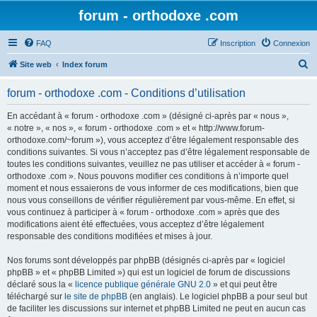
forum - orthodoxe .com
FAQ
Inscription
Connexion
R
Site web
Index forum
e
forum - orthodoxe .com - Conditions d’utilisation
c
h
En accédant à « forum - orthodoxe .com » (désigné ci-après par « nous »,
« notre », « nos », « forum - orthodoxe .com » et « http://www.forum-
e
orthodoxe.com/~forum »), vous acceptez d’être légalement responsable des
r
conditions suivantes. Si vous n’acceptez pas d’être légalement responsable de
toutes les conditions suivantes, veuillez ne pas utiliser et accéder à « forum -
c
orthodoxe .com ». Nous pouvons modifier ces conditions à n’importe quel
h
moment et nous essaierons de vous informer de ces modifications, bien que
nous vous conseillons de vérifier régulièrement par vous-même. En effet, si
e
vous continuez à participer à « forum - orthodoxe .com » après que des
r
modifications aient été effectuées, vous acceptez d’être légalement
responsable des conditions modifiées et mises à jour.
Nos forums sont développés par phpBB (désignés ci-après par « logiciel
phpBB » et « phpBB Limited ») qui est un logiciel de forum de discussions
déclaré sous la «
licence publique générale GNU 2.0
» et qui peut être
téléchargé sur
le site de phpBB
(en anglais). Le logiciel phpBB a pour seul but
de faciliter les discussions sur internet et phpBB Limited ne peut en aucun cas