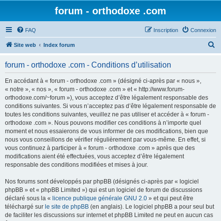
forum - orthodoxe .com
FAQ
Inscription
Connexion
R
Site web
Index forum
e
forum - orthodoxe .com - Conditions d’utilisation
c
h
En accédant à « forum - orthodoxe .com » (désigné ci-après par « nous »,
« notre », « nos », « forum - orthodoxe .com » et « http://www.forum-
e
orthodoxe.com/~forum »), vous acceptez d’être légalement responsable des
r
conditions suivantes. Si vous n’acceptez pas d’être légalement responsable de
toutes les conditions suivantes, veuillez ne pas utiliser et accéder à « forum -
c
orthodoxe .com ». Nous pouvons modifier ces conditions à n’importe quel
h
moment et nous essaierons de vous informer de ces modifications, bien que
nous vous conseillons de vérifier régulièrement par vous-même. En effet, si
e
vous continuez à participer à « forum - orthodoxe .com » après que des
r
modifications aient été effectuées, vous acceptez d’être légalement
responsable des conditions modifiées et mises à jour.
Nos forums sont développés par phpBB (désignés ci-après par « logiciel
phpBB » et « phpBB Limited ») qui est un logiciel de forum de discussions
déclaré sous la «
licence publique générale GNU 2.0
» et qui peut être
téléchargé sur
le site de phpBB
(en anglais). Le logiciel phpBB a pour seul but
de faciliter les discussions sur internet et phpBB Limited ne peut en aucun cas