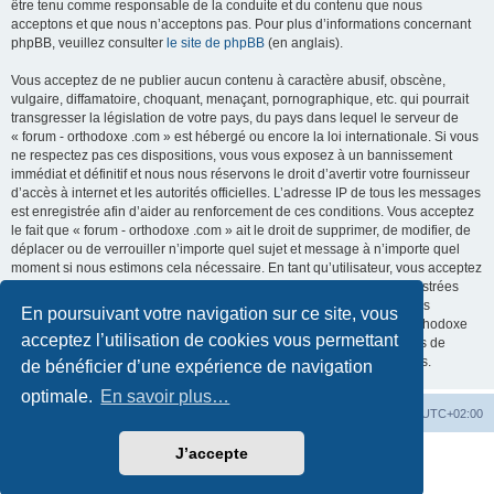
être tenu comme responsable de la conduite et du contenu que nous
acceptons et que nous n’acceptons pas. Pour plus d’informations concernant
phpBB, veuillez consulter
le site de phpBB
(en anglais).
Vous acceptez de ne publier aucun contenu à caractère abusif, obscène,
vulgaire, diffamatoire, choquant, menaçant, pornographique, etc. qui pourrait
transgresser la législation de votre pays, du pays dans lequel le serveur de
« forum - orthodoxe .com » est hébergé ou encore la loi internationale. Si vous
ne respectez pas ces dispositions, vous vous exposez à un bannissement
immédiat et définitif et nous nous réservons le droit d’avertir votre fournisseur
d’accès à internet et les autorités officielles. L’adresse IP de tous les messages
est enregistrée afin d’aider au renforcement de ces conditions. Vous acceptez
le fait que « forum - orthodoxe .com » ait le droit de supprimer, de modifier, de
déplacer ou de verrouiller n’importe quel sujet et message à n’importe quel
moment si nous estimons cela nécessaire. En tant qu’utilisateur, vous acceptez
que toutes les informations que vous avez renseignées soient enregistrées
dans notre base de données. Bien que ces informations ne seront pas
En poursuivant votre navigation sur ce site, vous
diffusées à une tierce partie sans votre consentement, ni « forum - orthodoxe
acceptez l’utilisation de cookies vous permettant
.com », ni phpBB, ne pourront être tenus comme responsables en cas de
tentative de piratage informatique visant à compromettre vos données.
de bénéficier d’une expérience de navigation
optimale.
En savoir plus…
Site web
Index forum
Fuseau horaire sur
UTC+02:00
J’accepte
Développé par
phpBB
® Forum Software © phpBB Limited
Traduction française officielle
©
Qiaeru
Confidentialité
|
Conditions