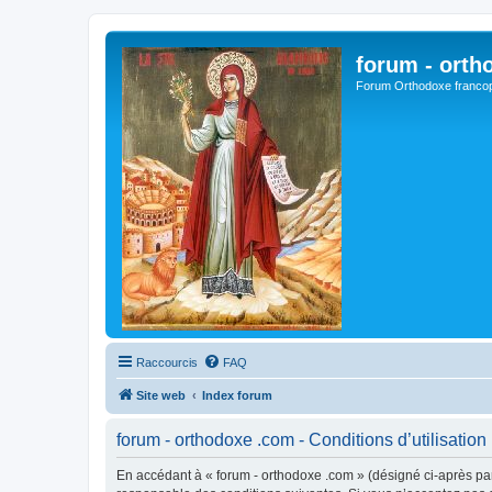
forum - orth
Forum Orthodoxe franco
Raccourcis
FAQ
Site web
Index forum
forum - orthodoxe .com - Conditions d’utilisation
En accédant à « forum - orthodoxe .com » (désigné ci-après par