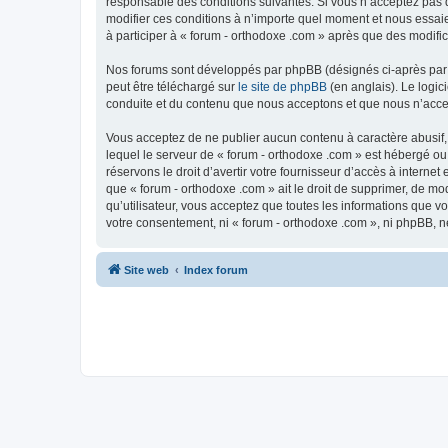
responsable des conditions suivantes. Si vous n’acceptez pas d
modifier ces conditions à n’importe quel moment et nous essaie
à participer à « forum - orthodoxe .com » après que des modific
Nos forums sont développés par phpBB (désignés ci-après par «
peut être téléchargé sur
le site de phpBB
(en anglais). Le logic
conduite et du contenu que nous acceptons et que nous n’acce
Vous acceptez de ne publier aucun contenu à caractère abusif, 
lequel le serveur de « forum - orthodoxe .com » est hébergé ou
réservons le droit d’avertir votre fournisseur d’accès à internet
que « forum - orthodoxe .com » ait le droit de supprimer, de mo
qu’utilisateur, vous acceptez que toutes les informations que 
votre consentement, ni « forum - orthodoxe .com », ni phpBB, 
Site web
Index forum