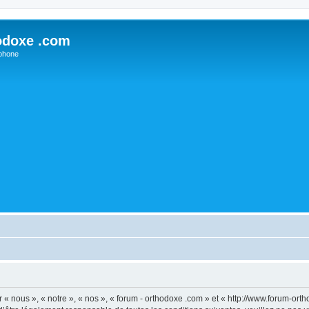
odoxe .com
phone
 « nous », « notre », « nos », « forum - orthodoxe .com » et « http://www.forum-or