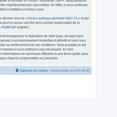
tiliser et accéder à « forum - orthodoxe .com ». Nous pouvons
ifier régulièrement par vous-même. En effet, si vous continuez
tions modifiées et mises à jour.
ns déclaré sous la «
licence publique générale GNU 2.0
» et qui
ed ne peut en aucun cas être tenu comme responsable de la
de phpBB
(en anglais).
ait transgresser la législation de votre pays, du pays dans
 exposez à un bannissement immédiat et définitif et nous nous
d’aider au renforcement de ces conditions. Vous acceptez le fait
uel moment si nous estimons cela nécessaire. En tant
 informations ne seront pas diffusées à une tierce partie sans
atique visant à compromettre vos données.
Supprimer les cookies
Fuseau horaire sur
UTC+02:00