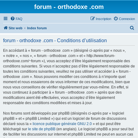
forum - orthodoxe .com
FAQ
Inscription
Connexion
R
Site web
Index forum
e
forum - orthodoxe .com - Conditions d’utilisation
c
h
En accédant à « forum - orthodoxe .com » (désigné ci-après par « nous »,
« notre », « nos », « forum - orthodoxe .com » et « http://www.forum-
e
orthodoxe.com/~forum »), vous acceptez d’être légalement responsable des
r
conditions suivantes. Si vous n’acceptez pas d’être légalement responsable de
toutes les conditions suivantes, veuillez ne pas utiliser et accéder à « forum -
c
orthodoxe .com ». Nous pouvons modifier ces conditions à n’importe quel
h
moment et nous essaierons de vous informer de ces modifications, bien que
nous vous conseillons de vérifier régulièrement par vous-même. En effet, si
e
vous continuez à participer à « forum - orthodoxe .com » après que des
r
modifications aient été effectuées, vous acceptez d’être légalement
responsable des conditions modifiées et mises à jour.
Nos forums sont développés par phpBB (désignés ci-après par « logiciel
phpBB » et « phpBB Limited ») qui est un logiciel de forum de discussions
déclaré sous la «
licence publique générale GNU 2.0
» et qui peut être
téléchargé sur
le site de phpBB
(en anglais). Le logiciel phpBB a pour seul but
de faciliter les discussions sur internet et phpBB Limited ne peut en aucun cas