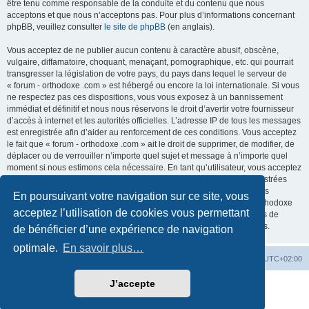
être tenu comme responsable de la conduite et du contenu que nous
acceptons et que nous n’acceptons pas. Pour plus d’informations concernant
phpBB, veuillez consulter
le site de phpBB
(en anglais).
Vous acceptez de ne publier aucun contenu à caractère abusif, obscène,
vulgaire, diffamatoire, choquant, menaçant, pornographique, etc. qui pourrait
transgresser la législation de votre pays, du pays dans lequel le serveur de
« forum - orthodoxe .com » est hébergé ou encore la loi internationale. Si vous
ne respectez pas ces dispositions, vous vous exposez à un bannissement
immédiat et définitif et nous nous réservons le droit d’avertir votre fournisseur
d’accès à internet et les autorités officielles. L’adresse IP de tous les messages
est enregistrée afin d’aider au renforcement de ces conditions. Vous acceptez
le fait que « forum - orthodoxe .com » ait le droit de supprimer, de modifier, de
déplacer ou de verrouiller n’importe quel sujet et message à n’importe quel
moment si nous estimons cela nécessaire. En tant qu’utilisateur, vous acceptez
que toutes les informations que vous avez renseignées soient enregistrées
dans notre base de données. Bien que ces informations ne seront pas
En poursuivant votre navigation sur ce site, vous
diffusées à une tierce partie sans votre consentement, ni « forum - orthodoxe
acceptez l’utilisation de cookies vous permettant
.com », ni phpBB, ne pourront être tenus comme responsables en cas de
tentative de piratage informatique visant à compromettre vos données.
de bénéficier d’une expérience de navigation
optimale.
En savoir plus…
Site web
Index forum
Fuseau horaire sur
UTC+02:00
J’accepte
Développé par
phpBB
® Forum Software © phpBB Limited
Traduction française officielle
©
Qiaeru
Confidentialité
|
Conditions