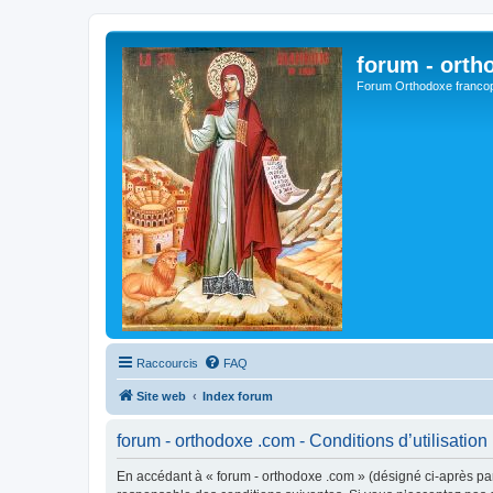
forum - orth
Forum Orthodoxe franco
Raccourcis
FAQ
Site web
Index forum
forum - orthodoxe .com - Conditions d’utilisation
En accédant à « forum - orthodoxe .com » (désigné ci-après par