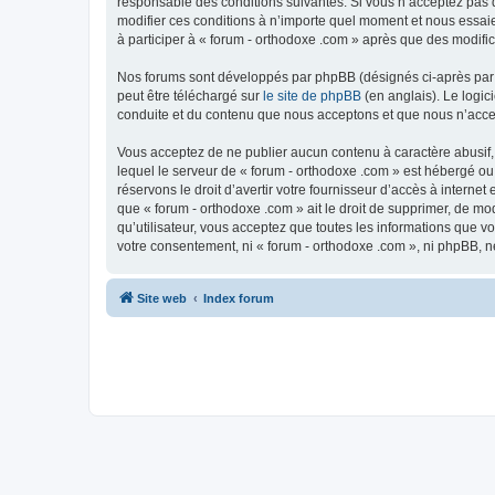
responsable des conditions suivantes. Si vous n’acceptez pas d
modifier ces conditions à n’importe quel moment et nous essaie
à participer à « forum - orthodoxe .com » après que des modific
Nos forums sont développés par phpBB (désignés ci-après par «
peut être téléchargé sur
le site de phpBB
(en anglais). Le logic
conduite et du contenu que nous acceptons et que nous n’acce
Vous acceptez de ne publier aucun contenu à caractère abusif, 
lequel le serveur de « forum - orthodoxe .com » est hébergé ou
réservons le droit d’avertir votre fournisseur d’accès à internet
que « forum - orthodoxe .com » ait le droit de supprimer, de mo
qu’utilisateur, vous acceptez que toutes les informations que 
votre consentement, ni « forum - orthodoxe .com », ni phpBB, 
Site web
Index forum