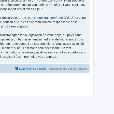
tiliser et accéder à « forum - orthodoxe .com ». Nous pouvons
ifier régulièrement par vous-même. En effet, si vous continuez
tions modifiées et mises à jour.
ns déclaré sous la «
licence publique générale GNU 2.0
» et qui
ed ne peut en aucun cas être tenu comme responsable de la
de phpBB
(en anglais).
ait transgresser la législation de votre pays, du pays dans
 exposez à un bannissement immédiat et définitif et nous nous
d’aider au renforcement de ces conditions. Vous acceptez le fait
uel moment si nous estimons cela nécessaire. En tant
 informations ne seront pas diffusées à une tierce partie sans
atique visant à compromettre vos données.
Supprimer les cookies
Fuseau horaire sur
UTC+02:00