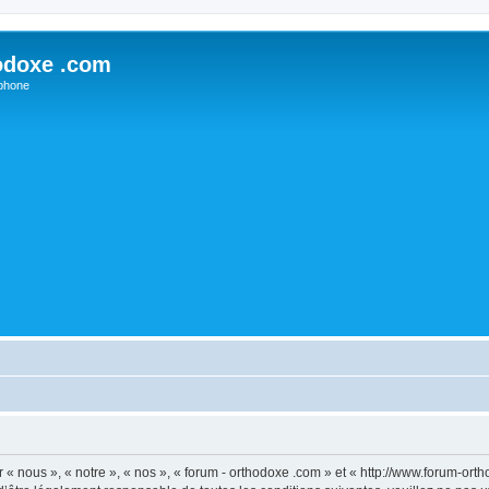
odoxe .com
phone
 « nous », « notre », « nos », « forum - orthodoxe .com » et « http://www.forum-or