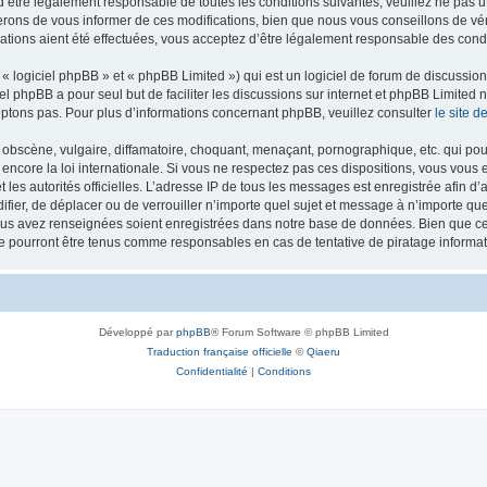
’être légalement responsable de toutes les conditions suivantes, veuillez ne pas u
rons de vous informer de ces modifications, bien que nous vous conseillons de vér
ations aient été effectuées, vous acceptez d’être légalement responsable des condi
 logiciel phpBB » et « phpBB Limited ») qui est un logiciel de forum de discussio
iel phpBB a pour seul but de faciliter les discussions sur internet et phpBB Limit
ptons pas. Pour plus d’informations concernant phpBB, veuillez consulter
le site 
obscène, vulgaire, diffamatoire, choquant, menaçant, pornographique, etc. qui pourr
 encore la loi internationale. Si vous ne respectez pas ces dispositions, vous vous
 et les autorités officielles. L’adresse IP de tous les messages est enregistrée afin 
difier, de déplacer ou de verrouiller n’importe quel sujet et message à n’importe q
vous avez renseignées soient enregistrées dans notre base de données. Bien que ces
ne pourront être tenus comme responsables en cas de tentative de piratage inform
Développé par
phpBB
® Forum Software © phpBB Limited
Traduction française officielle
©
Qiaeru
Confidentialité
|
Conditions