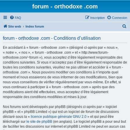
forum - orthodoxe .com
FAQ
Inscription
Connexion
R
Site web
Index forum
e
forum - orthodoxe .com - Conditions d’utilisation
c
h
En accédant à « forum - orthodoxe .com » (désigné ci-après par « nous »,
« notre », « nos », « forum - orthodoxe .com » et « http://www.forum-
e
orthodoxe.com/~forum »), vous acceptez d’être légalement responsable des
r
conditions suivantes. Si vous n’acceptez pas d’être légalement responsable de
toutes les conditions suivantes, veuillez ne pas utiliser et accéder à « forum -
c
orthodoxe .com ». Nous pouvons modifier ces conditions à n’importe quel
h
moment et nous essaierons de vous informer de ces modifications, bien que
nous vous conseillons de vérifier régulièrement par vous-même. En effet, si
e
vous continuez à participer à « forum - orthodoxe .com » après que des
r
modifications aient été effectuées, vous acceptez d’être légalement
responsable des conditions modifiées et mises à jour.
Nos forums sont développés par phpBB (désignés ci-après par « logiciel
phpBB » et « phpBB Limited ») qui est un logiciel de forum de discussions
déclaré sous la «
licence publique générale GNU 2.0
» et qui peut être
téléchargé sur
le site de phpBB
(en anglais). Le logiciel phpBB a pour seul but
de faciliter les discussions sur internet et phpBB Limited ne peut en aucun cas