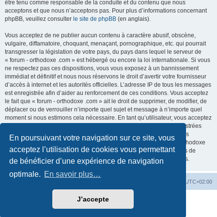
être tenu comme responsable de la conduite et du contenu que nous
acceptons et que nous n’acceptons pas. Pour plus d’informations concernant
phpBB, veuillez consulter
le site de phpBB
(en anglais).
Vous acceptez de ne publier aucun contenu à caractère abusif, obscène,
vulgaire, diffamatoire, choquant, menaçant, pornographique, etc. qui pourrait
transgresser la législation de votre pays, du pays dans lequel le serveur de
« forum - orthodoxe .com » est hébergé ou encore la loi internationale. Si vous
ne respectez pas ces dispositions, vous vous exposez à un bannissement
immédiat et définitif et nous nous réservons le droit d’avertir votre fournisseur
d’accès à internet et les autorités officielles. L’adresse IP de tous les messages
est enregistrée afin d’aider au renforcement de ces conditions. Vous acceptez
le fait que « forum - orthodoxe .com » ait le droit de supprimer, de modifier, de
déplacer ou de verrouiller n’importe quel sujet et message à n’importe quel
moment si nous estimons cela nécessaire. En tant qu’utilisateur, vous acceptez
que toutes les informations que vous avez renseignées soient enregistrées
dans notre base de données. Bien que ces informations ne seront pas
En poursuivant votre navigation sur ce site, vous
diffusées à une tierce partie sans votre consentement, ni « forum - orthodoxe
acceptez l’utilisation de cookies vous permettant
.com », ni phpBB, ne pourront être tenus comme responsables en cas de
tentative de piratage informatique visant à compromettre vos données.
de bénéficier d’une expérience de navigation
optimale.
En savoir plus…
Site web
Index forum
Fuseau horaire sur
UTC+02:00
J’accepte
Développé par
phpBB
® Forum Software © phpBB Limited
Traduction française officielle
©
Qiaeru
Confidentialité
|
Conditions