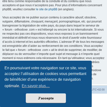
être tenu comme responsable de la conduite et du contenu que nous
acceptons et que nous n’acceptons pas. Pour plus d’informations concernant
phpBB, veuillez consulter
le site de phpBB
(en anglais).
Vous acceptez de ne publier aucun contenu à caractère abusif, obscène,
vulgaire, diffamatoire, choquant, menaçant, pornographique, etc. qui pourrait
transgresser la législation de votre pays, du pays dans lequel le serveur de
« forum - orthodoxe .com » est hébergé ou encore la loi internationale. Si vous
ne respectez pas ces dispositions, vous vous exposez à un bannissement
immédiat et définitif et nous nous réservons le droit d’avertir votre fournisseur
d’accès à internet et les autorités officielles. L’adresse IP de tous les messages
est enregistrée afin d’aider au renforcement de ces conditions. Vous acceptez
le fait que « forum - orthodoxe .com » ait le droit de supprimer, de modifier, de
déplacer ou de verrouiller n’importe quel sujet et message à n’importe quel
moment si nous estimons cela nécessaire. En tant qu’utilisateur, vous acceptez
que toutes les informations que vous avez renseignées soient enregistrées
dans notre base de données. Bien que ces informations ne seront pas
En poursuivant votre navigation sur ce site, vous
diffusées à une tierce partie sans votre consentement, ni « forum - orthodoxe
acceptez l’utilisation de cookies vous permettant
.com », ni phpBB, ne pourront être tenus comme responsables en cas de
tentative de piratage informatique visant à compromettre vos données.
de bénéficier d’une expérience de navigation
optimale.
En savoir plus…
Site web
Index forum
Fuseau horaire sur
UTC+02:00
J’accepte
Développé par
phpBB
® Forum Software © phpBB Limited
Traduction française officielle
©
Qiaeru
Confidentialité
|
Conditions