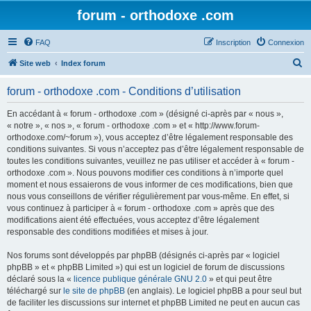
forum - orthodoxe .com
FAQ
Inscription
Connexion
R
Site web
Index forum
e
forum - orthodoxe .com - Conditions d’utilisation
c
h
En accédant à « forum - orthodoxe .com » (désigné ci-après par « nous »,
« notre », « nos », « forum - orthodoxe .com » et « http://www.forum-
e
orthodoxe.com/~forum »), vous acceptez d’être légalement responsable des
r
conditions suivantes. Si vous n’acceptez pas d’être légalement responsable de
toutes les conditions suivantes, veuillez ne pas utiliser et accéder à « forum -
c
orthodoxe .com ». Nous pouvons modifier ces conditions à n’importe quel
h
moment et nous essaierons de vous informer de ces modifications, bien que
nous vous conseillons de vérifier régulièrement par vous-même. En effet, si
e
vous continuez à participer à « forum - orthodoxe .com » après que des
r
modifications aient été effectuées, vous acceptez d’être légalement
responsable des conditions modifiées et mises à jour.
Nos forums sont développés par phpBB (désignés ci-après par « logiciel
phpBB » et « phpBB Limited ») qui est un logiciel de forum de discussions
déclaré sous la «
licence publique générale GNU 2.0
» et qui peut être
téléchargé sur
le site de phpBB
(en anglais). Le logiciel phpBB a pour seul but
de faciliter les discussions sur internet et phpBB Limited ne peut en aucun cas