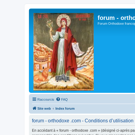
forum - orth
Forum Orthodoxe franco
Raccourcis
FAQ
Site web
Index forum
forum - orthodoxe .com - Conditions d’utilisation
En accédant à « forum - orthodoxe .com » (désigné ci-après par