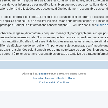
’être légalement responsable de toutes les conditions suivantes, veuillez ne pas u
rons de vous informer de ces modifications, bien que nous vous conseillons de vér
ations aient été effectuées, vous acceptez d’être légalement responsable des condi
 logiciel phpBB » et « phpBB Limited ») qui est un logiciel de forum de discussio
iel phpBB a pour seul but de faciliter les discussions sur internet et phpBB Limit
ptons pas. Pour plus d’informations concernant phpBB, veuillez consulter
le site 
obscène, vulgaire, diffamatoire, choquant, menaçant, pornographique, etc. qui pourr
 encore la loi internationale. Si vous ne respectez pas ces dispositions, vous vous
 et les autorités officielles. L’adresse IP de tous les messages est enregistrée afin 
difier, de déplacer ou de verrouiller n’importe quel sujet et message à n’importe q
vous avez renseignées soient enregistrées dans notre base de données. Bien que ces
ne pourront être tenus comme responsables en cas de tentative de piratage inform
Développé par
phpBB
® Forum Software © phpBB Limited
Traduction française officielle
©
Qiaeru
Confidentialité
|
Conditions