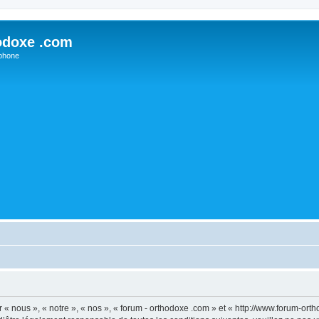
odoxe .com
phone
 « nous », « notre », « nos », « forum - orthodoxe .com » et « http://www.forum-or