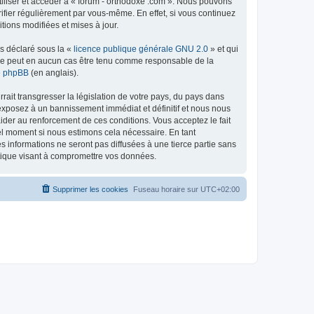
tiliser et accéder à « forum - orthodoxe .com ». Nous pouvons
ifier régulièrement par vous-même. En effet, si vous continuez
tions modifiées et mises à jour.
ns déclaré sous la «
licence publique générale GNU 2.0
» et qui
ed ne peut en aucun cas être tenu comme responsable de la
de phpBB
(en anglais).
ait transgresser la législation de votre pays, du pays dans
 exposez à un bannissement immédiat et définitif et nous nous
d’aider au renforcement de ces conditions. Vous acceptez le fait
uel moment si nous estimons cela nécessaire. En tant
 informations ne seront pas diffusées à une tierce partie sans
atique visant à compromettre vos données.
Supprimer les cookies
Fuseau horaire sur
UTC+02:00