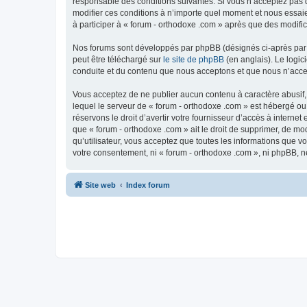
responsable des conditions suivantes. Si vous n’acceptez pas d
modifier ces conditions à n’importe quel moment et nous essaie
à participer à « forum - orthodoxe .com » après que des modific
Nos forums sont développés par phpBB (désignés ci-après par «
peut être téléchargé sur
le site de phpBB
(en anglais). Le logic
conduite et du contenu que nous acceptons et que nous n’acce
Vous acceptez de ne publier aucun contenu à caractère abusif, 
lequel le serveur de « forum - orthodoxe .com » est hébergé ou
réservons le droit d’avertir votre fournisseur d’accès à internet
que « forum - orthodoxe .com » ait le droit de supprimer, de mo
qu’utilisateur, vous acceptez que toutes les informations que 
votre consentement, ni « forum - orthodoxe .com », ni phpBB, 
Site web
Index forum