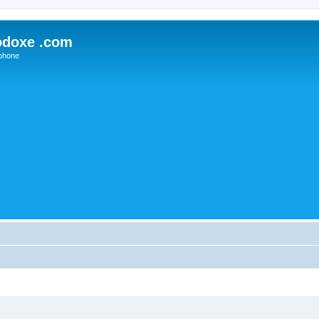
odoxe .com
phone