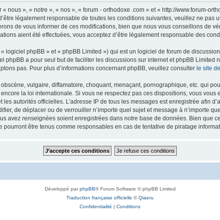
 « nous », « notre », « nos », « forum - orthodoxe .com » et « http://www.forum-or
’être légalement responsable de toutes les conditions suivantes, veuillez ne pas u
rons de vous informer de ces modifications, bien que nous vous conseillons de vér
ations aient été effectuées, vous acceptez d’être légalement responsable des condi
 logiciel phpBB » et « phpBB Limited ») qui est un logiciel de forum de discussio
iel phpBB a pour seul but de faciliter les discussions sur internet et phpBB Limit
ptons pas. Pour plus d’informations concernant phpBB, veuillez consulter
le site 
obscène, vulgaire, diffamatoire, choquant, menaçant, pornographique, etc. qui pourr
 encore la loi internationale. Si vous ne respectez pas ces dispositions, vous vous
 et les autorités officielles. L’adresse IP de tous les messages est enregistrée afin 
difier, de déplacer ou de verrouiller n’importe quel sujet et message à n’importe q
vous avez renseignées soient enregistrées dans notre base de données. Bien que ces
ne pourront être tenus comme responsables en cas de tentative de piratage inform
Développé par
phpBB
® Forum Software © phpBB Limited
Traduction française officielle
©
Qiaeru
Confidentialité
|
Conditions