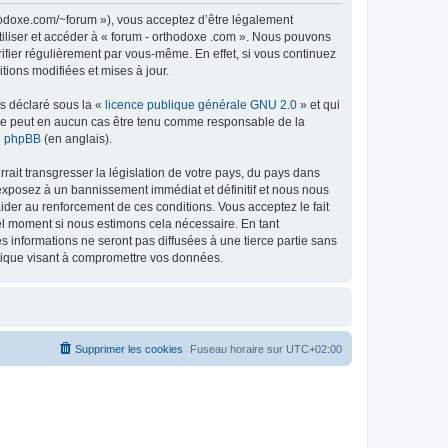
thodoxe.com/~forum »), vous acceptez d’être légalement
tiliser et accéder à « forum - orthodoxe .com ». Nous pouvons
ifier régulièrement par vous-même. En effet, si vous continuez
tions modifiées et mises à jour.
ns déclaré sous la «
licence publique générale GNU 2.0
» et qui
ed ne peut en aucun cas être tenu comme responsable de la
de phpBB
(en anglais).
ait transgresser la législation de votre pays, du pays dans
 exposez à un bannissement immédiat et définitif et nous nous
d’aider au renforcement de ces conditions. Vous acceptez le fait
uel moment si nous estimons cela nécessaire. En tant
 informations ne seront pas diffusées à une tierce partie sans
atique visant à compromettre vos données.
Supprimer les cookies
Fuseau horaire sur
UTC+02:00