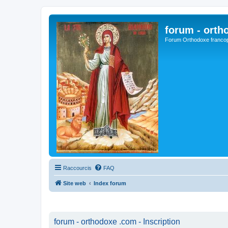
forum - orth
Forum Orthodoxe franco
Raccourcis
FAQ
Site web
Index forum
forum - orthodoxe .com - Inscription