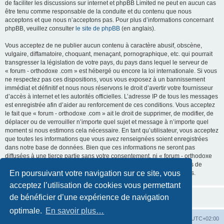
de faciliter les discussions sur internet et phpBB Limited ne peut en aucun cas
être tenu comme responsable de la conduite et du contenu que nous
acceptons et que nous n’acceptons pas. Pour plus d’informations concernant
phpBB, veuillez consulter
le site de phpBB
(en anglais).
Vous acceptez de ne publier aucun contenu à caractère abusif, obscène,
vulgaire, diffamatoire, choquant, menaçant, pornographique, etc. qui pourrait
transgresser la législation de votre pays, du pays dans lequel le serveur de
« forum - orthodoxe .com » est hébergé ou encore la loi internationale. Si vous
ne respectez pas ces dispositions, vous vous exposez à un bannissement
immédiat et définitif et nous nous réservons le droit d’avertir votre fournisseur
d’accès à internet et les autorités officielles. L’adresse IP de tous les messages
est enregistrée afin d’aider au renforcement de ces conditions. Vous acceptez
le fait que « forum - orthodoxe .com » ait le droit de supprimer, de modifier, de
déplacer ou de verrouiller n’importe quel sujet et message à n’importe quel
moment si nous estimons cela nécessaire. En tant qu’utilisateur, vous acceptez
que toutes les informations que vous avez renseignées soient enregistrées
dans notre base de données. Bien que ces informations ne seront pas
diffusées à une tierce partie sans votre consentement, ni « forum - orthodoxe
.com », ni phpBB, ne pourront être tenus comme responsables en cas de
En poursuivant votre navigation sur ce site, vous
tentative de piratage informatique visant à compromettre vos données.
acceptez l’utilisation de cookies vous permettant
de bénéficier d’une expérience de navigation
optimale.
En savoir plus…
Site web
Index forum
Fuseau horaire sur
UTC+02:00