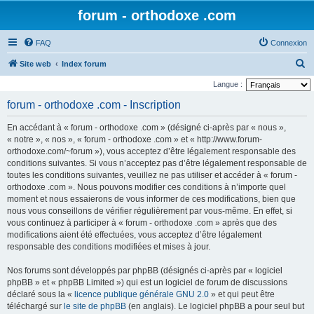
forum - orthodoxe .com
FAQ
Connexion
R
Site web
Index forum
e
Langue :
c
forum - orthodoxe .com - Inscription
h
En accédant à « forum - orthodoxe .com » (désigné ci-après par « nous »,
e
« notre », « nos », « forum - orthodoxe .com » et « http://www.forum-
r
orthodoxe.com/~forum »), vous acceptez d’être légalement responsable des
conditions suivantes. Si vous n’acceptez pas d’être légalement responsable de
c
toutes les conditions suivantes, veuillez ne pas utiliser et accéder à « forum -
h
orthodoxe .com ». Nous pouvons modifier ces conditions à n’importe quel
e
moment et nous essaierons de vous informer de ces modifications, bien que
nous vous conseillons de vérifier régulièrement par vous-même. En effet, si
r
vous continuez à participer à « forum - orthodoxe .com » après que des
modifications aient été effectuées, vous acceptez d’être légalement
responsable des conditions modifiées et mises à jour.
Nos forums sont développés par phpBB (désignés ci-après par « logiciel
phpBB » et « phpBB Limited ») qui est un logiciel de forum de discussions
déclaré sous la «
licence publique générale GNU 2.0
» et qui peut être
téléchargé sur
le site de phpBB
(en anglais). Le logiciel phpBB a pour seul but