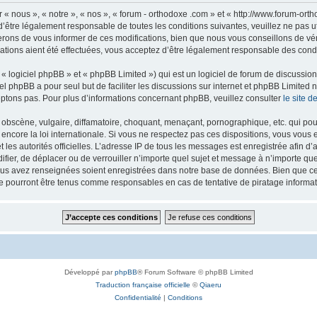
 « nous », « notre », « nos », « forum - orthodoxe .com » et « http://www.forum-or
’être légalement responsable de toutes les conditions suivantes, veuillez ne pas u
rons de vous informer de ces modifications, bien que nous vous conseillons de vér
ations aient été effectuées, vous acceptez d’être légalement responsable des condi
 logiciel phpBB » et « phpBB Limited ») qui est un logiciel de forum de discussio
iel phpBB a pour seul but de faciliter les discussions sur internet et phpBB Limit
ptons pas. Pour plus d’informations concernant phpBB, veuillez consulter
le site 
obscène, vulgaire, diffamatoire, choquant, menaçant, pornographique, etc. qui pourr
 encore la loi internationale. Si vous ne respectez pas ces dispositions, vous vous
 et les autorités officielles. L’adresse IP de tous les messages est enregistrée afin 
difier, de déplacer ou de verrouiller n’importe quel sujet et message à n’importe q
vous avez renseignées soient enregistrées dans notre base de données. Bien que ces
ne pourront être tenus comme responsables en cas de tentative de piratage inform
Développé par
phpBB
® Forum Software © phpBB Limited
Traduction française officielle
©
Qiaeru
Confidentialité
|
Conditions