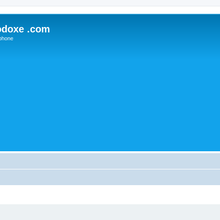
odoxe .com
phone