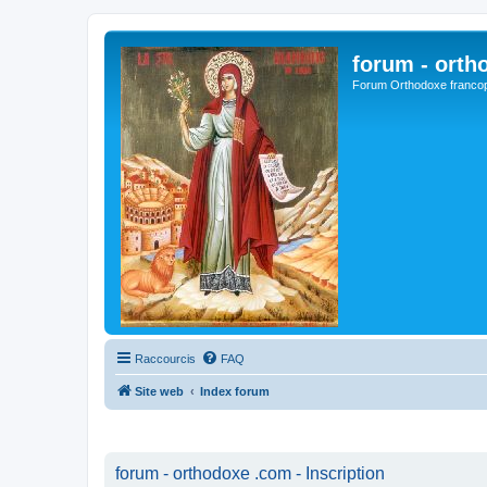
forum - orth
Forum Orthodoxe franco
Raccourcis
FAQ
Site web
Index forum
forum - orthodoxe .com - Inscription