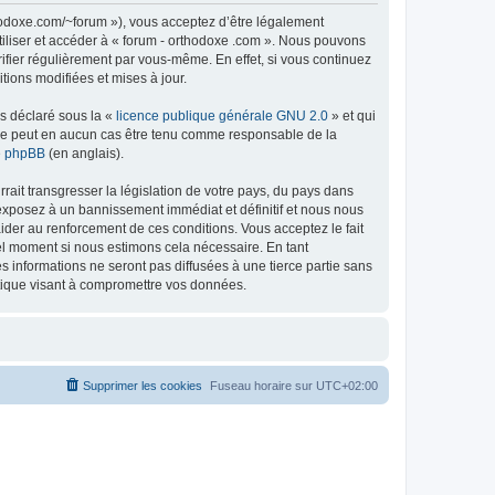
thodoxe.com/~forum »), vous acceptez d’être légalement
tiliser et accéder à « forum - orthodoxe .com ». Nous pouvons
ifier régulièrement par vous-même. En effet, si vous continuez
tions modifiées et mises à jour.
ns déclaré sous la «
licence publique générale GNU 2.0
» et qui
ed ne peut en aucun cas être tenu comme responsable de la
de phpBB
(en anglais).
ait transgresser la législation de votre pays, du pays dans
 exposez à un bannissement immédiat et définitif et nous nous
d’aider au renforcement de ces conditions. Vous acceptez le fait
uel moment si nous estimons cela nécessaire. En tant
 informations ne seront pas diffusées à une tierce partie sans
atique visant à compromettre vos données.
Supprimer les cookies
Fuseau horaire sur
UTC+02:00