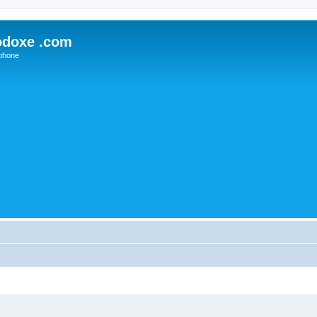
odoxe .com
phone