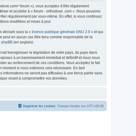
thodoxe.com/~forum »), vous acceptez d’être légalement
tiliser et accéder à « forum - orthodoxe .com ». Nous pouvons
ifier régulièrement par vous-même. En effet, si vous continuez
tions modifiées et mises à jour.
ns déclaré sous la «
licence publique générale GNU 2.0
» et qui
ed ne peut en aucun cas être tenu comme responsable de la
de phpBB
(en anglais).
ait transgresser la législation de votre pays, du pays dans
 exposez à un bannissement immédiat et définitif et nous nous
d’aider au renforcement de ces conditions. Vous acceptez le fait
uel moment si nous estimons cela nécessaire. En tant
 informations ne seront pas diffusées à une tierce partie sans
atique visant à compromettre vos données.
Supprimer les cookies
Fuseau horaire sur
UTC+02:00