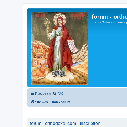
forum - orth
Forum Orthodoxe franco
Raccourcis
FAQ
Site web
Index forum
forum - orthodoxe .com - Inscription