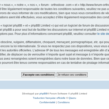
 « nous », « notre », « nos », « forum - orthodoxe .com » et « http://www.forum-or
’être légalement responsable de toutes les conditions suivantes, veuillez ne pas u
rons de vous informer de ces modifications, bien que nous vous conseillons de vér
ations aient été effectuées, vous acceptez d’être légalement responsable des condi
 logiciel phpBB » et « phpBB Limited ») qui est un logiciel de forum de discussio
iel phpBB a pour seul but de faciliter les discussions sur internet et phpBB Limit
ptons pas. Pour plus d’informations concernant phpBB, veuillez consulter
le site 
obscène, vulgaire, diffamatoire, choquant, menaçant, pornographique, etc. qui pourr
 encore la loi internationale. Si vous ne respectez pas ces dispositions, vous vous
 et les autorités officielles. L’adresse IP de tous les messages est enregistrée afin 
difier, de déplacer ou de verrouiller n’importe quel sujet et message à n’importe q
vous avez renseignées soient enregistrées dans notre base de données. Bien que ces
ne pourront être tenus comme responsables en cas de tentative de piratage inform
Développé par
phpBB
® Forum Software © phpBB Limited
Traduction française officielle
©
Qiaeru
Confidentialité
|
Conditions