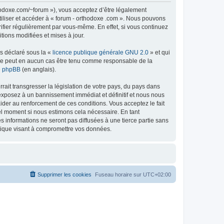
thodoxe.com/~forum »), vous acceptez d’être légalement
tiliser et accéder à « forum - orthodoxe .com ». Nous pouvons
ifier régulièrement par vous-même. En effet, si vous continuez
tions modifiées et mises à jour.
ns déclaré sous la «
licence publique générale GNU 2.0
» et qui
ed ne peut en aucun cas être tenu comme responsable de la
de phpBB
(en anglais).
ait transgresser la législation de votre pays, du pays dans
 exposez à un bannissement immédiat et définitif et nous nous
d’aider au renforcement de ces conditions. Vous acceptez le fait
uel moment si nous estimons cela nécessaire. En tant
 informations ne seront pas diffusées à une tierce partie sans
atique visant à compromettre vos données.
Supprimer les cookies
Fuseau horaire sur
UTC+02:00