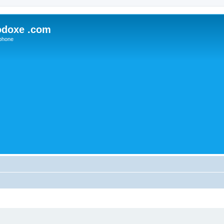
odoxe .com
phone