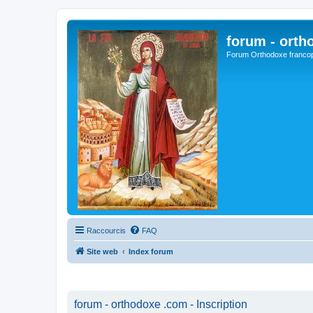
forum - orth
Forum Orthodoxe franco
Raccourcis
FAQ
Site web
Index forum
forum - orthodoxe .com - Inscription