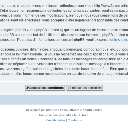
 « nous », « notre », « nos », « forum - orthodoxe .com » et « http://www.forum-or
’être légalement responsable de toutes les conditions suivantes, veuillez ne pas u
rons de vous informer de ces modifications, bien que nous vous conseillons de vér
ations aient été effectuées, vous acceptez d’être légalement responsable des condi
 logiciel phpBB » et « phpBB Limited ») qui est un logiciel de forum de discussio
iel phpBB a pour seul but de faciliter les discussions sur internet et phpBB Limit
ptons pas. Pour plus d’informations concernant phpBB, veuillez consulter
le site 
obscène, vulgaire, diffamatoire, choquant, menaçant, pornographique, etc. qui pourr
 encore la loi internationale. Si vous ne respectez pas ces dispositions, vous vous
 et les autorités officielles. L’adresse IP de tous les messages est enregistrée afin 
difier, de déplacer ou de verrouiller n’importe quel sujet et message à n’importe q
vous avez renseignées soient enregistrées dans notre base de données. Bien que ces
ne pourront être tenus comme responsables en cas de tentative de piratage inform
Développé par
phpBB
® Forum Software © phpBB Limited
Traduction française officielle
©
Qiaeru
Confidentialité
|
Conditions