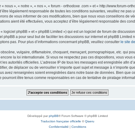
 « nous », « notre », « nos », « forum - orthodoxe .com » et « http://www.forum-or
’être légalement responsable de toutes les conditions suivantes, veuillez ne pas u
rons de vous informer de ces modifications, bien que nous vous conseillons de vér
ations aient été effectuées, vous acceptez d’être légalement responsable des condi
 logiciel phpBB » et « phpBB Limited ») qui est un logiciel de forum de discussio
iel phpBB a pour seul but de faciliter les discussions sur internet et phpBB Limit
ptons pas. Pour plus d’informations concernant phpBB, veuillez consulter
le site 
obscène, vulgaire, diffamatoire, choquant, menaçant, pornographique, etc. qui pourr
 encore la loi internationale. Si vous ne respectez pas ces dispositions, vous vous
 et les autorités officielles. L’adresse IP de tous les messages est enregistrée afin 
difier, de déplacer ou de verrouiller n’importe quel sujet et message à n’importe q
vous avez renseignées soient enregistrées dans notre base de données. Bien que ces
ne pourront être tenus comme responsables en cas de tentative de piratage inform
Développé par
phpBB
® Forum Software © phpBB Limited
Traduction française officielle
©
Qiaeru
Confidentialité
|
Conditions