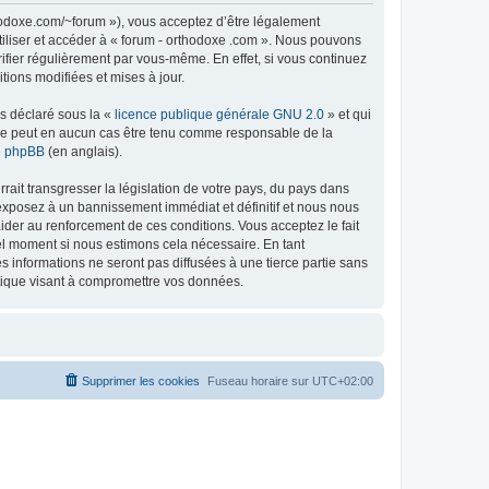
thodoxe.com/~forum »), vous acceptez d’être légalement
tiliser et accéder à « forum - orthodoxe .com ». Nous pouvons
ifier régulièrement par vous-même. En effet, si vous continuez
tions modifiées et mises à jour.
ns déclaré sous la «
licence publique générale GNU 2.0
» et qui
ed ne peut en aucun cas être tenu comme responsable de la
de phpBB
(en anglais).
ait transgresser la législation de votre pays, du pays dans
 exposez à un bannissement immédiat et définitif et nous nous
d’aider au renforcement de ces conditions. Vous acceptez le fait
uel moment si nous estimons cela nécessaire. En tant
 informations ne seront pas diffusées à une tierce partie sans
atique visant à compromettre vos données.
Supprimer les cookies
Fuseau horaire sur
UTC+02:00