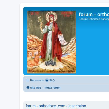
forum - orth
Forum Orthodoxe franco
Raccourcis
FAQ
Site web
Index forum
forum - orthodoxe .com - Inscription