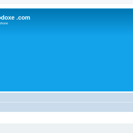
odoxe .com
phone