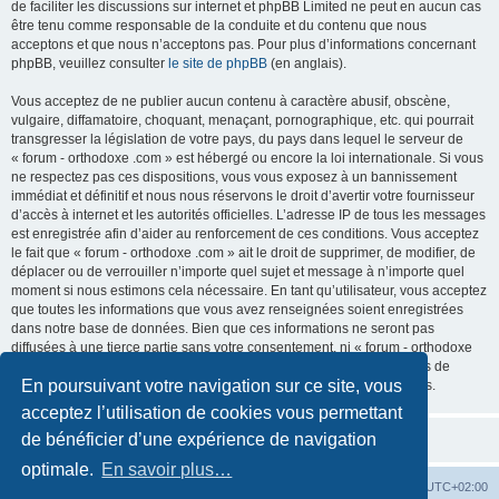
de faciliter les discussions sur internet et phpBB Limited ne peut en aucun cas
être tenu comme responsable de la conduite et du contenu que nous
acceptons et que nous n’acceptons pas. Pour plus d’informations concernant
phpBB, veuillez consulter
le site de phpBB
(en anglais).
Vous acceptez de ne publier aucun contenu à caractère abusif, obscène,
vulgaire, diffamatoire, choquant, menaçant, pornographique, etc. qui pourrait
transgresser la législation de votre pays, du pays dans lequel le serveur de
« forum - orthodoxe .com » est hébergé ou encore la loi internationale. Si vous
ne respectez pas ces dispositions, vous vous exposez à un bannissement
immédiat et définitif et nous nous réservons le droit d’avertir votre fournisseur
d’accès à internet et les autorités officielles. L’adresse IP de tous les messages
est enregistrée afin d’aider au renforcement de ces conditions. Vous acceptez
le fait que « forum - orthodoxe .com » ait le droit de supprimer, de modifier, de
déplacer ou de verrouiller n’importe quel sujet et message à n’importe quel
moment si nous estimons cela nécessaire. En tant qu’utilisateur, vous acceptez
que toutes les informations que vous avez renseignées soient enregistrées
dans notre base de données. Bien que ces informations ne seront pas
diffusées à une tierce partie sans votre consentement, ni « forum - orthodoxe
.com », ni phpBB, ne pourront être tenus comme responsables en cas de
En poursuivant votre navigation sur ce site, vous
tentative de piratage informatique visant à compromettre vos données.
acceptez l’utilisation de cookies vous permettant
de bénéficier d’une expérience de navigation
optimale.
En savoir plus…
Site web
Index forum
Fuseau horaire sur
UTC+02:00