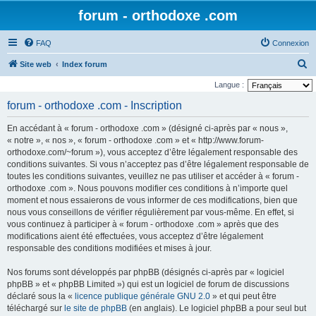
forum - orthodoxe .com
FAQ
Connexion
R
Site web
Index forum
e
Langue :
c
forum - orthodoxe .com - Inscription
h
En accédant à « forum - orthodoxe .com » (désigné ci-après par « nous »,
e
« notre », « nos », « forum - orthodoxe .com » et « http://www.forum-
r
orthodoxe.com/~forum »), vous acceptez d’être légalement responsable des
conditions suivantes. Si vous n’acceptez pas d’être légalement responsable de
c
toutes les conditions suivantes, veuillez ne pas utiliser et accéder à « forum -
h
orthodoxe .com ». Nous pouvons modifier ces conditions à n’importe quel
e
moment et nous essaierons de vous informer de ces modifications, bien que
nous vous conseillons de vérifier régulièrement par vous-même. En effet, si
r
vous continuez à participer à « forum - orthodoxe .com » après que des
modifications aient été effectuées, vous acceptez d’être légalement
responsable des conditions modifiées et mises à jour.
Nos forums sont développés par phpBB (désignés ci-après par « logiciel
phpBB » et « phpBB Limited ») qui est un logiciel de forum de discussions
déclaré sous la «
licence publique générale GNU 2.0
» et qui peut être
téléchargé sur
le site de phpBB
(en anglais). Le logiciel phpBB a pour seul but