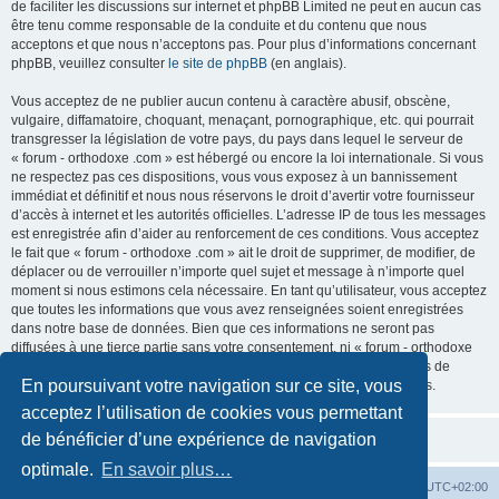
de faciliter les discussions sur internet et phpBB Limited ne peut en aucun cas
être tenu comme responsable de la conduite et du contenu que nous
acceptons et que nous n’acceptons pas. Pour plus d’informations concernant
phpBB, veuillez consulter
le site de phpBB
(en anglais).
Vous acceptez de ne publier aucun contenu à caractère abusif, obscène,
vulgaire, diffamatoire, choquant, menaçant, pornographique, etc. qui pourrait
transgresser la législation de votre pays, du pays dans lequel le serveur de
« forum - orthodoxe .com » est hébergé ou encore la loi internationale. Si vous
ne respectez pas ces dispositions, vous vous exposez à un bannissement
immédiat et définitif et nous nous réservons le droit d’avertir votre fournisseur
d’accès à internet et les autorités officielles. L’adresse IP de tous les messages
est enregistrée afin d’aider au renforcement de ces conditions. Vous acceptez
le fait que « forum - orthodoxe .com » ait le droit de supprimer, de modifier, de
déplacer ou de verrouiller n’importe quel sujet et message à n’importe quel
moment si nous estimons cela nécessaire. En tant qu’utilisateur, vous acceptez
que toutes les informations que vous avez renseignées soient enregistrées
dans notre base de données. Bien que ces informations ne seront pas
diffusées à une tierce partie sans votre consentement, ni « forum - orthodoxe
.com », ni phpBB, ne pourront être tenus comme responsables en cas de
En poursuivant votre navigation sur ce site, vous
tentative de piratage informatique visant à compromettre vos données.
acceptez l’utilisation de cookies vous permettant
de bénéficier d’une expérience de navigation
optimale.
En savoir plus…
Site web
Index forum
Fuseau horaire sur
UTC+02:00