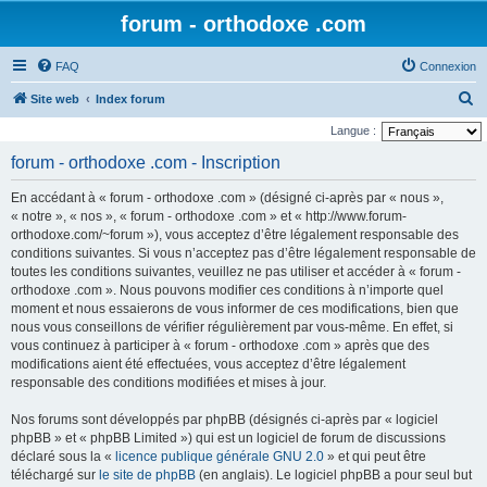
forum - orthodoxe .com
FAQ
Connexion
R
Site web
Index forum
e
Langue :
c
forum - orthodoxe .com - Inscription
h
En accédant à « forum - orthodoxe .com » (désigné ci-après par « nous »,
e
« notre », « nos », « forum - orthodoxe .com » et « http://www.forum-
r
orthodoxe.com/~forum »), vous acceptez d’être légalement responsable des
conditions suivantes. Si vous n’acceptez pas d’être légalement responsable de
c
toutes les conditions suivantes, veuillez ne pas utiliser et accéder à « forum -
h
orthodoxe .com ». Nous pouvons modifier ces conditions à n’importe quel
e
moment et nous essaierons de vous informer de ces modifications, bien que
nous vous conseillons de vérifier régulièrement par vous-même. En effet, si
r
vous continuez à participer à « forum - orthodoxe .com » après que des
modifications aient été effectuées, vous acceptez d’être légalement
responsable des conditions modifiées et mises à jour.
Nos forums sont développés par phpBB (désignés ci-après par « logiciel
phpBB » et « phpBB Limited ») qui est un logiciel de forum de discussions
déclaré sous la «
licence publique générale GNU 2.0
» et qui peut être
téléchargé sur
le site de phpBB
(en anglais). Le logiciel phpBB a pour seul but