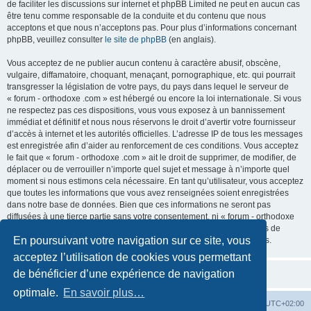
de faciliter les discussions sur internet et phpBB Limited ne peut en aucun cas
être tenu comme responsable de la conduite et du contenu que nous
acceptons et que nous n’acceptons pas. Pour plus d’informations concernant
phpBB, veuillez consulter
le site de phpBB
(en anglais).
Vous acceptez de ne publier aucun contenu à caractère abusif, obscène,
vulgaire, diffamatoire, choquant, menaçant, pornographique, etc. qui pourrait
transgresser la législation de votre pays, du pays dans lequel le serveur de
« forum - orthodoxe .com » est hébergé ou encore la loi internationale. Si vous
ne respectez pas ces dispositions, vous vous exposez à un bannissement
immédiat et définitif et nous nous réservons le droit d’avertir votre fournisseur
d’accès à internet et les autorités officielles. L’adresse IP de tous les messages
est enregistrée afin d’aider au renforcement de ces conditions. Vous acceptez
le fait que « forum - orthodoxe .com » ait le droit de supprimer, de modifier, de
déplacer ou de verrouiller n’importe quel sujet et message à n’importe quel
moment si nous estimons cela nécessaire. En tant qu’utilisateur, vous acceptez
que toutes les informations que vous avez renseignées soient enregistrées
dans notre base de données. Bien que ces informations ne seront pas
diffusées à une tierce partie sans votre consentement, ni « forum - orthodoxe
.com », ni phpBB, ne pourront être tenus comme responsables en cas de
En poursuivant votre navigation sur ce site, vous
tentative de piratage informatique visant à compromettre vos données.
acceptez l’utilisation de cookies vous permettant
de bénéficier d’une expérience de navigation
optimale.
En savoir plus…
Site web
Index forum
Fuseau horaire sur
UTC+02:00