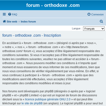
forum - orthodoxe .com
FAQ
Connexion
R
Site web
Index forum
e
Langue :
c
forum - orthodoxe .com - Inscription
h
En accédant à « forum - orthodoxe .com » (désigné ci-après par « nous »,
e
« notre », « nos », « forum - orthodoxe .com » et « http://www.forum-
r
orthodoxe.com/~forum »), vous acceptez d’être légalement responsable des
conditions suivantes. Si vous n’acceptez pas d’être légalement responsable de
c
toutes les conditions suivantes, veuillez ne pas utiliser et accéder à « forum -
h
orthodoxe .com ». Nous pouvons modifier ces conditions à n’importe quel
e
moment et nous essaierons de vous informer de ces modifications, bien que
nous vous conseillons de vérifier régulièrement par vous-même. En effet, si
r
vous continuez à participer à « forum - orthodoxe .com » après que des
modifications aient été effectuées, vous acceptez d’être légalement
responsable des conditions modifiées et mises à jour.
Nos forums sont développés par phpBB (désignés ci-après par « logiciel
phpBB » et « phpBB Limited ») qui est un logiciel de forum de discussions
déclaré sous la «
licence publique générale GNU 2.0
» et qui peut être
téléchargé sur
le site de phpBB
(en anglais). Le logiciel phpBB a pour seul but