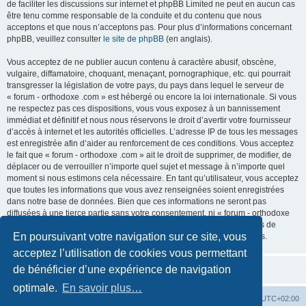
de faciliter les discussions sur internet et phpBB Limited ne peut en aucun cas
être tenu comme responsable de la conduite et du contenu que nous
acceptons et que nous n’acceptons pas. Pour plus d’informations concernant
phpBB, veuillez consulter
le site de phpBB
(en anglais).
Vous acceptez de ne publier aucun contenu à caractère abusif, obscène,
vulgaire, diffamatoire, choquant, menaçant, pornographique, etc. qui pourrait
transgresser la législation de votre pays, du pays dans lequel le serveur de
« forum - orthodoxe .com » est hébergé ou encore la loi internationale. Si vous
ne respectez pas ces dispositions, vous vous exposez à un bannissement
immédiat et définitif et nous nous réservons le droit d’avertir votre fournisseur
d’accès à internet et les autorités officielles. L’adresse IP de tous les messages
est enregistrée afin d’aider au renforcement de ces conditions. Vous acceptez
le fait que « forum - orthodoxe .com » ait le droit de supprimer, de modifier, de
déplacer ou de verrouiller n’importe quel sujet et message à n’importe quel
moment si nous estimons cela nécessaire. En tant qu’utilisateur, vous acceptez
que toutes les informations que vous avez renseignées soient enregistrées
dans notre base de données. Bien que ces informations ne seront pas
diffusées à une tierce partie sans votre consentement, ni « forum - orthodoxe
.com », ni phpBB, ne pourront être tenus comme responsables en cas de
En poursuivant votre navigation sur ce site, vous
tentative de piratage informatique visant à compromettre vos données.
acceptez l’utilisation de cookies vous permettant
de bénéficier d’une expérience de navigation
optimale.
En savoir plus…
Site web
Index forum
Fuseau horaire sur
UTC+02:00