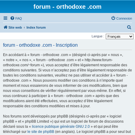
forum - orthodoxe .com
FAQ
Connexion
R
Site web
Index forum
e
Langue :
c
forum - orthodoxe .com - Inscription
h
En accédant à « forum - orthodoxe .com » (désigné ci-après par « nous »,
e
« notre », « nos », « forum - orthodoxe .com » et « http://www.forum-
r
orthodoxe.com/~forum »), vous acceptez d’être légalement responsable des
conditions suivantes. Si vous n’acceptez pas d’être légalement responsable de
c
toutes les conditions suivantes, veuillez ne pas utiliser et accéder à « forum -
h
orthodoxe .com ». Nous pouvons modifier ces conditions à n’importe quel
e
moment et nous essaierons de vous informer de ces modifications, bien que
nous vous conseillons de vérifier régulièrement par vous-même. En effet, si
r
vous continuez à participer à « forum - orthodoxe .com » après que des
modifications aient été effectuées, vous acceptez d’être légalement
responsable des conditions modifiées et mises à jour.
Nos forums sont développés par phpBB (désignés ci-après par « logiciel
phpBB » et « phpBB Limited ») qui est un logiciel de forum de discussions
déclaré sous la «
licence publique générale GNU 2.0
» et qui peut être
téléchargé sur
le site de phpBB
(en anglais). Le logiciel phpBB a pour seul but